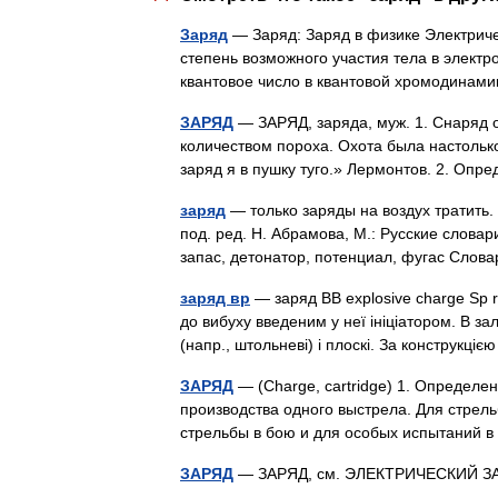
Заряд
— Заряд: Заряд в физике Электриче
степень возможного участия тела в элект
квантовое число в квантовой хромодина
ЗАРЯД
— ЗАРЯД, заряда, муж. 1. Снаряд 
количеством пороха. Охота была настолько
заряд я в пушку туго.» Лермонтов. 2. О
заряд
— только заряды на воздух тратить
под. ред. Н. Абрамова, М.: Русские словар
запас, детонатор, потенциал, фугас Сло
заряд вр
— заряд ВВ explosive charge Sp re
до вибуху введеним у неї ініціатором. В за
(напр., штольневі) і плоскі. За конструкц
ЗАРЯД
— (Charge, cartridge) 1. Определе
производства одного выстрела. Для стрель
стрельбы в бою и для особых испытаний
ЗАРЯД
— ЗАРЯД, см. ЭЛЕКТРИЧЕСКИЙ 