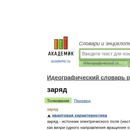
Словари и энциклоп
academic.ru
Идеографический словарь русского языка
Идеографический словарь р
заряд
Толкование
Перевод
заряд
▲
квантовая
характеристика
заряд
-
источник
электрического
поля
(
нес
как
вихри
одного
направления
вращения
о