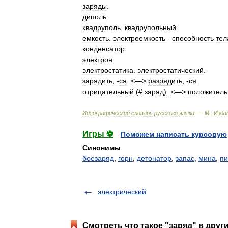
заряды
.
диполь
.
квадруполь
.
квадрупольный
.
емкость
.
электроемкость
-
способность
тел
конденсатор
.
электрон
.
электростатика
.
электростатический
.
зарядить
, -
ся
.
<—>
разрядить
, -
ся
.
отрицательный
(#
заряд
).
<—>
положител
Идеографический
словарь
русского
языка
. —
М
.
:
Изда
Игры ⚽
Поможем написать курсовую
Синонимы
:
боезаряд
,
горн
,
детонатор
,
запас
,
мина
,
пи
электрический
Смотреть что такое "заряд" в друг