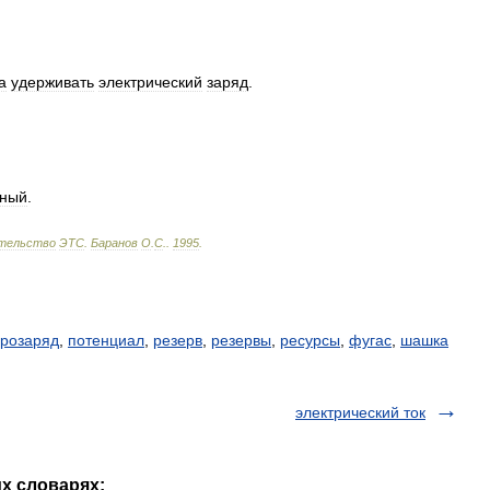
а
удерживать
электрический
заряд
.
ьный
.
тельство
ЭТС
.
Баранов
О
.
С
.
.
1995
.
розаряд
,
потенциал
,
резерв
,
резервы
,
ресурсы
,
фугас
,
шашка
электрический ток
их словарях: