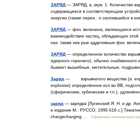
ЗАРЯД
— ЗАРЯД, а, муж. 1. Количество вз
содержащееся в соответствующем устройст
энергии (также перен.: о скопившейся в к
ЗАРЯД
— физ. величина, являющаяся исто
взаимодействие частиц, обладающих этой ха
наз. также нек рые аддитивные физ. вел
ЗАРЯД
— определенное количество взрывча
ядерного горючего), обычно снабженного
бывают вышибные, метательные, подрыв
Заряд
— взрывчатого веществa (a. explosi
explosive) определённое кол во BB, подго
(сферические, кубические и т.п.), удли
заряд
— зарядка [Лугинский Я. Н. и др. Ан
е издание М.: РУССО, 1995 616 с.] Темат
chargecharging …
Справочник технического пе