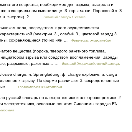
рывчатого вещества, необходимое для взрыва, выстрела и
ве в специальном вместилище. З. взрывчатки. Пороховой з. З.
ом н. энергии). 2.… …
Толковый словарь Ожегова
чником поля, посредством к рого осуществляется
рактеристикой (электрич. 3., слабый 3., цветовой заряд).3.
ичины, сохраняющиеся (точно или …
Физическая энциклопедия
того вещества (пороха, твердого ракетного топлива,
 инициатором взрыва или средством воспламенения. Заряды
ные, разрывные, ракетные… …
Большой Энциклопедический словарь
ve charge; н. Sprengladung; ф. charge explosive; и. carga
товленное к взрыву. Пo форме различают З. сосредоточенные
нённые… …
Геологическая энциклопедия
гло русский словарь по электротехнике и электроэнергетике. 2
ики электротехника, основные понятия Синонимы зарядка EN
реводчика