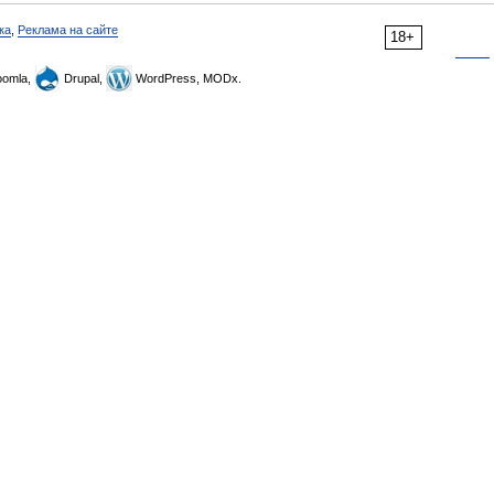
ка
,
Реклама на сайте
18+
omla,
Drupal,
WordPress, MODx.