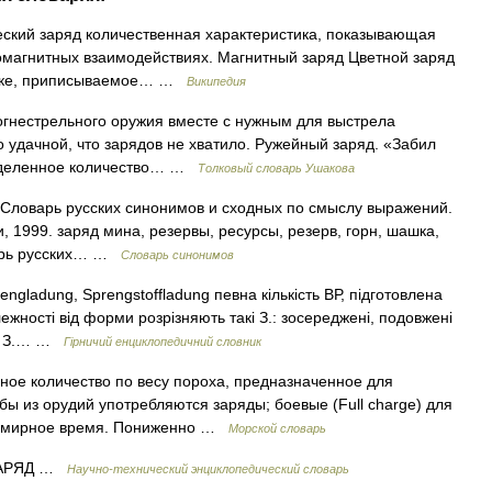
ский заряд количественная характеристика, показывающая
ромагнитных взаимодействиях. Магнитный заряд Цветной заряд
мике, приписываемое… …
Википедия
огнестрельного оружия вместе с нужным для выстрела
 удачной, что зарядов не хватило. Ружейный заряд. «Забил
пределенное количество… …
Толковый словарь Ушакова
. Словарь русских синонимов и сходных по смыслу выражений.
и, 1999. заряд мина, резервы, ресурсы, резерв, горн, шашка,
варь русских… …
Словарь синонимов
ngladung, Sprengstoffladung певна кількість ВР, підготовлена
лежності від форми розрізняють такі З.: зосереджені, подовжені
ією З.… …
Гірничий енциклопедичний словник
нное количество по весу пороха, предназначенное для
бы из орудий употребляются заряды; боевые (Full charge) для
 в мирное время. Пониженно …
Морской словарь
ЗАРЯД …
Научно-технический энциклопедический словарь