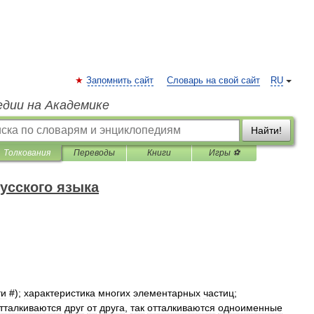
Запомнить сайт
Словарь на свой сайт
RU
едии на Академике
Найти!
Толкования
Переводы
Книги
Игры ⚽
усского языка
ти
#);
характеристика
многих
элементарных
частиц
;
тталкиваются
друг
от
друга
,
так
отталкиваются
одноименные