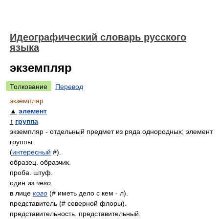
Идеографический словарь русского
языка
экземпляр
Толкование
Перевод
экземпляр
▲
элемент
↑
группа
экземпляр - отдельный предмет из ряда однородных; элемент
группы
(
интересный
#).
образец. образчик.
проба. штуф.
один из
чего
.
в лице
кого
(# иметь дело с кем - л).
представитель (# северной флоры).
представительность. представительный.