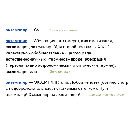
экземпляр
— См …
Словарь синонимов
экземпляр
— Аберрация, аггломерат, акклиматизация,
акклимация, экземпляр. [Для второй половины XIX в.]
характерно «обобществление» целого ряда
естественнонаучных «терминов» вроде: аберрация
(первоначально астрономический и оптический термин),
акклимация или… …
История слов
экземпляр
— ЭКЗЕМПЛЯР, а, м. Любой человек (обычно употр.
с недоброжелательным, негативным оттенком). Ну и
экземпляр! Экземпляр на экземпляре! …
Словарь русского арго