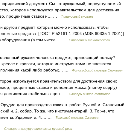
й юридический документ. См.: отчуждаемый; переуступаемый
едство, которое используется правительством для достижения
мер, процентные ставки и… …
Финансовый словарь
 другой предмет, который можно использовать, чтобы
епежные средства. [ГОСТ Р 52161.1 2004 (МЭК 60335 1:2001)]
ав оборудования (в том числе… …
Справочник технического
овленный руками человека предмет, приносящий пользу?
о кресле и кровати, которые инструментами не являются.
 выполнения какой либо работы;… …
Философский словарь Спонвиля
которое используется правительством для достижения своих
имер, процентные ставки и денежная масса (money supply)
для достижения стабильных цен …
Словарь бизнес-терминов
рудие для производства каких н. работ. Ручной и. Станочный
кий и. 2. собир. То же, что инструментарий. 3. То же, что
рументы. Ударный и. 4.… …
Толковый словарь Ожегова
 …
Словарь-тезаурус синонимов русской речи