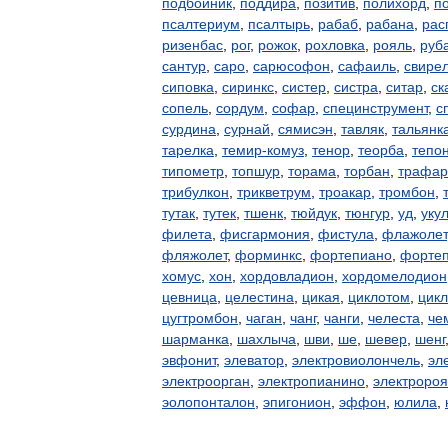
подбойник
,
поддира
,
позитив
,
полихорд
,
п
псалтериум
,
псалтырь
,
рабаб
,
рабана
,
рас
ризенбас
,
рог
,
рожок
,
рохловка
,
рояль
,
руб
сантур
,
саро
,
сарюсофон
,
сафаиль
,
свире
сиповка
,
сиринкс
,
систер
,
систра
,
ситар
,
ск
сопель
,
сордум
,
софар
,
специнструмент
,
с
сурдина
,
сурнай
,
сямисэн
,
тавляк
,
тальянк
тарелка
,
темир-комуз
,
тенор
,
теорба
,
тепо
типометр
,
топшур
,
торама
,
торбан
,
трафар
трибулкон
,
трикветрум
,
троакар
,
тромбон
,
тутак
,
тутек
,
тшенк
,
тюйдук
,
тюнгур
,
уд
,
уку
филета
,
фисгармония
,
фистула
,
флажолет
фляжолет
,
форминкс
,
фортепиано
,
форте
хомус
,
хон
,
хордовладион
,
хордомелодион
цевница
,
целестина
,
цикая
,
циклотом
,
цик
цугтромбон
,
чаган
,
чанг
,
чанги
,
челеста
,
че
шарманка
,
шахлыча
,
шви
,
ше
,
шевер
,
шенг
эвфонит
,
элеватор
,
электровиолончель
,
эл
электроорган
,
электропианино
,
электророя
эолопонталон
,
эпигонион
,
эффон
,
юлила
,