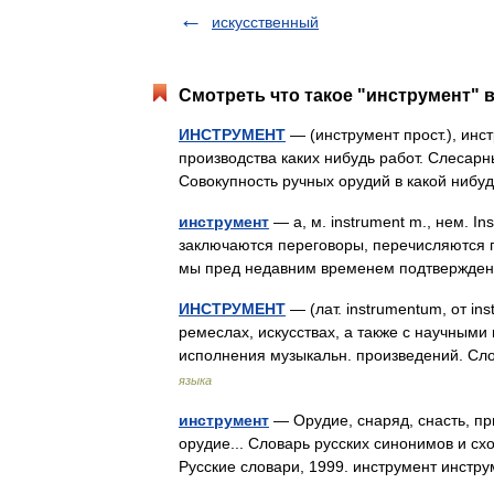
искусственный
Смотреть что такое "инструмент" в
ИНСТРУМЕНТ
— (инструмент прост.), инст
производства каких нибудь работ. Слесарны
Совокупность ручных орудий в какой нибу
инструмент
— а, м. instrument m., нем. In
заключаются переговоры, перечисляются п
мы пред недавним временем подтвержд
ИНСТРУМЕНТ
— (лат. instrumentum, от in
ремеслах, искусствах, а также с научными
исполнения музыкальн. произведений. С
языка
инструмент
— Орудие, снаряд, снасть, пр
орудие... Словарь русских синонимов и сх
Русские словари, 1999. инструмент инст