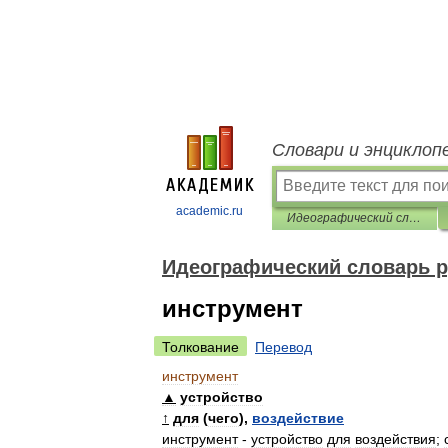
Словари и энциклоп
academic.ru
Идеографический словарь русского языка
Идеографический словарь р
инструмент
Толкование
Перевод
инструмент
▲
устройство
↑
для
(
чего
),
воздействие
инструмент
-
устройство
для
воздействия
;