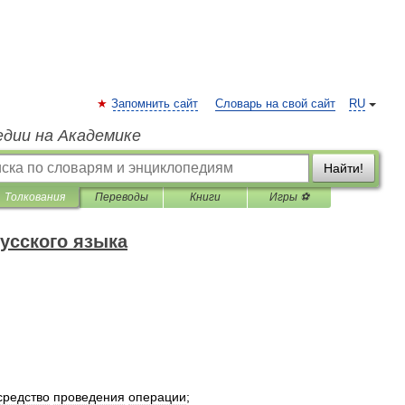
Запомнить сайт
Словарь на свой сайт
RU
едии на Академике
Найти!
Толкования
Переводы
Книги
Игры ⚽
усского языка
средство
проведения
операции
;