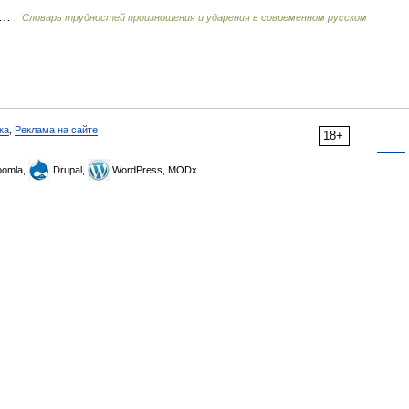
) …
Словарь трудностей произношения и ударения в современном русском
ка
,
Реклама на сайте
18+
omla,
Drupal,
WordPress, MODx.