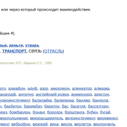
или
через
который
происходит
взаимодействие
.
ейшее
#).
зык
,
деньги
,
утварь
,
ТРАНСПОРТ
,
СВЯЗЬ
(
ОТРАСЛЬ
)
тельство
ЭТС
.
Баранов
О
.
С
.
.
1995
.
гого
,
адиафон
,
адуф
,
азор
,
аккордеон
,
алинеатор
,
алмазка
,
анаграф
,
ангклунг
,
английский рожок
,
анемохорд
,
аристон
,
удиоинструмент
,
балалайка
,
балеринка
,
банджо
,
бандола
,
н
,
барбитон
,
баримбау
,
баритон
,
бас
,
басетля
,
бассетгорн
,
орез
,
бомбардон
,
бонанг
,
бородок
,
борштанга
,
бубен
,
бугай
,
векоподъемник
,
векорасширитель
,
велоинструмент
,
верджинел
,
умент
,
виброфон
,
визорий
,
вина
,
виола
,
виолетта
,
виолончель
,