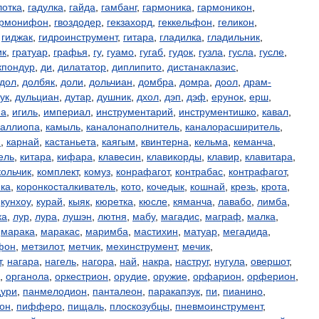
лотка
,
гадулка
,
гайда
,
гамбанг
,
гармоника
,
гармоникон
,
армонифон
,
гвоздодер
,
гекзахорд
,
геккельфон
,
геликон
,
,
гиджак
,
гидроинструмент
,
гитара
,
гладилка
,
гладильник
,
ик
,
гратуар
,
графья
,
гу
,
гуамо
,
гугаб
,
гудок
,
гузла
,
гусла
,
гусле
,
кпондур
,
ди
,
дилататор
,
диплипито
,
дистанаклазис
,
дол
,
долбяк
,
доли
,
дольчиан
,
домбра
,
домра
,
доол
,
драм-
ук
,
дульциан
,
дутар
,
душник
,
дхол
,
дэп
,
дэф
,
ерунок
,
ерш
,
на
,
игиль
,
империал
,
инструментарий
,
инструментишко
,
кавал
,
каллиопа
,
камыль
,
каналонаполнитель
,
каналорасширитель
,
н
,
карнай
,
кастаньета
,
каягым
,
квинтерна
,
кельма
,
кеманча
,
ель
,
китара
,
кифара
,
клавесин
,
клавикорды
,
клавир
,
клавитара
,
кольчик
,
комплект
,
комуз
,
конрафагот
,
контрабас
,
контрафагот
,
нка
,
коронкосталкиватель
,
кото
,
кочедык
,
кошнай
,
крезь
,
крота
,
,
кунхоу
,
курай
,
кыяк
,
кюретка
,
кюсле
,
кяманча
,
лавабо
,
лимба
,
ка
,
лур
,
лура
,
лушэн
,
лютня
,
мабу
,
магадис
,
маграф
,
малка
,
,
марака
,
маракас
,
маримба
,
мастихин
,
матуар
,
мегадида
,
фон
,
метзилот
,
метчик
,
мехинструмент
,
мечик
,
т
,
нагара
,
нагель
,
нагора
,
най
,
накра
,
наструг
,
нугула
,
овершот
,
,
органола
,
оркестрион
,
орудие
,
оружие
,
орфарион
,
орферион
,
дури
,
панмелодион
,
панталеон
,
паракапзук
,
пи
,
пианино
,
он
,
пифферо
,
пищаль
,
плоскозубцы
,
пневмоинструмент
,