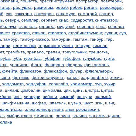
оркюпайн
,
пошетта
,
прессинструмент
,
протрактор
,
псалтерий
,
патор
,
растушка
,
рахиотом
,
ребаб
,
ребек
,
регаль
,
рейсфедер
,
аб
,
саз
,
саксгорн
,
саксофон
,
саламури
,
самограй
,
сантир
,
ль
,
севури
,
семплер
,
серпент
,
сиао
,
сидеростат
,
синтезатор
,
абеллум
,
скарпель
,
скрипка
,
скудучяй
,
соинари
,
сона
,
сопелка
,
пинет
,
средство
,
ствири
,
стиратор
,
стройинструмент
,
сулинг
,
сур
,
а
,
тамбур
,
тамбур-мажор
,
тамбурин
,
тамтам
,
танбур
,
тар
,
нацли
,
терменвокс
,
термоинструмент
,
тестудо
,
тимпан
,
ет
,
трембита
,
трепало
,
трепан
,
треугольник
,
трещотка
,
труба
,
туба
,
туба-бас
,
тубафон
,
тубофон
,
тулумбас
,
турти
,
леле
,
ураникон
,
фагот
,
фанфара
,
фидель
,
физгармонь
,
,
флейта
,
флексатон
,
флексафон
,
флуер
,
флюгельгорн
,
пьяно
,
фотинкс
,
фотоинструмент
,
халил
,
хардингфеле
,
хелис
,
,
хордометр
,
хордофон
,
хорнпайп
,
хромаметр
,
хур
,
хучир
,
ля
,
циланг
,
цимбалин
,
цимбалы
,
цин
,
цинь
,
цистра
,
цитра
,
мбало
,
ченг
,
чианури
,
чибони
,
чимпой
,
чонгури
,
шалмей
,
,
шлифмашина
,
шофар
,
шпатель
,
шувыр
,
шуст
,
шэн
,
шэнг
,
ектрогитара
,
электроинструмент
,
электроклавесин
,
ль
,
эмбриотласт
,
эмиритон
,
эолиан
,
эолина
,
эоломелодикон
,
юлина