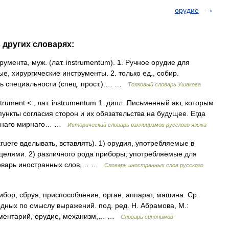
орудие
 других словарях:
румента, муж. (лат. instrumentum). 1. Ручное орудие для
е, хирургические инструменты. 2. только ед., собир.
дь специальности (спец. прост.).… …
Толковый словарь Ушакова
strument < , лат. instrumentum 1. дипл. Письменный акт, которым
ункты согласия сторон и их обязательства на будущее. Егда
еннаго мирнаго… …
Исторический словарь галлицизмов русского языка
struere вделывать, вставлять). 1) орудия, употребляемые в
 целями. 2) различного рода приборы, употребляемые для
ловарь иностранных слов,… …
Словарь иностранных слов русского
ибор, сбруя, приспособление, орган, аппарат, машина. Ср.
одных по смыслу выражений. под. ред. Н. Абрамова, М.:
рументарий, орудие, механизм,… …
Словарь синонимов