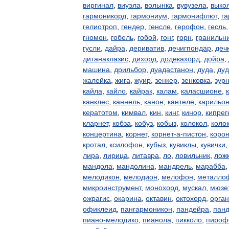
виргинал
,
виуэла
,
волынка
,
вувузела
,
выко
гармоникорд
,
гармониум
,
гармонифлют
,
г
гелиотроп
,
гендер
,
генсле
,
герофон
,
гесль
гномон
,
гобель
,
гобой
,
гонг
,
горн
,
гранильн
гусли
,
дайра
,
дериватив
,
дечигпондар
,
деч
дитанаклазис
,
дихорд
,
додекахорд
,
дойра
,
машина
,
дрильбор
,
дуадастанон
,
дуда
,
дуд
жалейка
,
жига
,
жуир
,
зенкер
,
зенковка
,
зур
кайла
,
кайло
,
кайрак
,
калам
,
каласшионе
,
канклес
,
каннель
,
канон
,
кантеле
,
карильо
кератотом
,
кимвал
,
кин
,
кинг
,
кинор
,
кипрег
кларнет
,
кобза
,
кобуз
,
кобыз
,
колокол
,
коло
концертина
,
корнет
,
корнет-а-пистон
,
коро
кротал
,
ксилофон
,
кубыз
,
кувиклы
,
кувички
лира
,
лирица
,
литавра
,
ло
,
ловильник
,
лож
мандола
,
мандолина
,
мандрель
,
марабба
мелодикон
,
мелодион
,
мелофон
,
металло
микроинструмент
,
монохорд
,
мускал
,
мюзе
ожрагис
,
окарина
,
октавин
,
октохорд
,
орган
офиклеид
,
пангармоникон
,
пандейра
,
пан
пиано-мелодико
,
пианола
,
пикколо
,
пироф