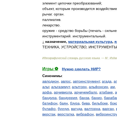
элемент
цепочки
преобразований
;
объект
,
которым
производится
воздействие
рычаг
.
орган
.
паллиатив
.
лекарство
.
оружие
-
средство
борьбы
(
печать
-
сильн
инструментарий
.
инструментальный
.
↓
назначение
,
материальная
культура
,
я
ТЕХНИКА
,
УСТРОЙСТВО
,
ИНСТРУМЕНТЫ
Идеографический
словарь
русского
языка
. —
М
.
:
Изда
Игры ⚽
Нужно сделать НИР?
Синонимы
:
авлодион
,
авлос
,
автоинструмент
,
агада
,
а
альт
,
альтазимут
,
альтгорн
,
альфонсин
,
ам
,
арфа
,
арчивиола
,
арчичембало
,
атабаке
,
а
бандура
,
бандуррия
,
банза
,
банио
,
бараба
батифон
,
баян
,
бзура
,
бива
,
бильбоке
,
бок
булафо
,
бунчук
,
вагуда
,
валторна
,
варган
,
верстак
,
верстатка
,
вибрафон
,
виброинстр