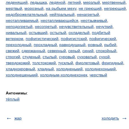
леденящий
,
ледышка
,
ледяной
,
летний
,
мерзлый
,
мертвенный
,
мертвый
,
морозный
,
на рыбьем меху
,
не греющий
,
негреющий
,
недоброжелательный
,
нейтральный
,
ненагретый
,
неотапливаемый
,
неотапливающийся
,
неотзывчивый
,
неподогретый
,
несогретый
,
нечувствительный
,
нечуткий
,
нивальный
,
остывший
,
остылый
,
охладелый
,
подбитый
ветерком
,
пофигистический
,
пофигистский
,
пофигический
,
прехолодный
,
прохладный
,
равнодушный
,
ровный
,
рыбий
,
свежий
,
сдержанный
,
северный
,
серый
,
синий
,
спокойный
,
строгий
,
студеный
,
стылый
,
суровый
,
суховатый
,
сухой
,
твердокожий
,
толстокожий
,
тусклый
,
фиолетовый
,
фригидный
,
хладнокровный
,
хладный
,
холодненький
,
холоднехонький
,
холоднешенький
,
холодным-холоднехонек
,
черствый
Антонимы
:
тёплый
жар
холодить