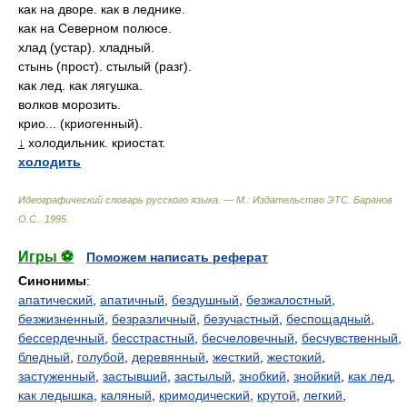
как на дворе. как в леднике.
как на Северном полюсе.
хлад (устар). хладный.
стынь (прост). стылый (разг).
как лед. как лягушка.
волков морозить.
крио... (криогенный).
↓
холодильник. криостат.
холодить
Идеографический словарь русского языка. — М.: Издательство ЭТС
.
Баранов
О.С.
.
1995
.
Игры ⚽
Поможем написать реферат
Синонимы
:
апатический
,
апатичный
,
бездушный
,
безжалостный
,
безжизненный
,
безразличный
,
безучастный
,
беспощадный
,
бессердечный
,
бесстрастный
,
бесчеловечный
,
бесчувственный
,
бледный
,
голубой
,
деревянный
,
жесткий
,
жестокий
,
застуженный
,
застывший
,
застылый
,
знобкий
,
знойкий
,
как лед
,
как ледышка
,
каляный
,
кримодический
,
крутой
,
легкий
,