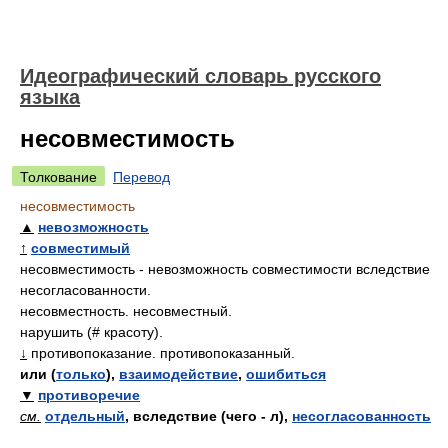
Идеографический словарь русского
языка
несовместимость
Толкование
Перевод
несовместимость
▲
невозможность
↑
совместимый
несовместимость - невозможность совместимости вследствие
несогласованности.
несовместность. несовместный.
нарушить (# красоту).
↓
противопоказание. противопоказанный.
или (
только
),
взаимодействие
,
ошибиться
▼
противоречие
см.
отдельный
, вследствие (чего - л),
несогласованность