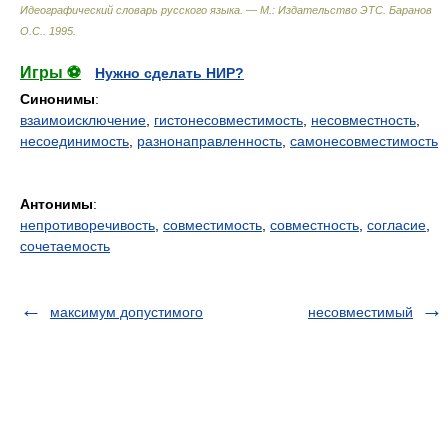
Идеографический словарь русского языка. — М.: Издательство ЭТС
.
Баранов
О.С.
.
1995
.
Игры ⚽
Нужно сделать НИР?
Синонимы
:
взаимоисключение
,
гистонесовместимость
,
несовместность
,
несоединимость
,
разнонаправленность
,
самонесовместимость
Антонимы
:
непротиворечивость
,
совместимость
,
совместность
,
согласие
,
сочетаемость
максимум допустимого
несовместимый