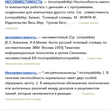
НЕСОВМЕСТИМОСТЬ
— (incompatibility) Неспособность какого
то компьютера работать с данными и с программами,
созданными для компьютера другого типа. См.: совместимость
(compatibility). Бизнес. Толковый словарь. М.: ИНФРА М ,
Издательство Весь Мир . Грэхэм Бетс,… …
Словарь бизнес-
терминов
несовместимость
— несовместимый (Ср. compatible)
[Е.С.Алексеев, А.А.Мячев. Англо русский толковый словарь по
системотехнике ЭВМ. Москва 1993] Тематики
информационные технологии в целом Синонимы
несовместимый EN incompatibilityincompatible …
Справочник
технического переводчика
Несовместимость
— * несумяшчальнасць * incompatibility 1. В
генетике неспособность нормальных гамет двух особей
образовать зиготу. 2. В иммунологии обозначение генетических
или антигенных различий между донором и реципиентом
тканей, которые проявляются в реакции… …
Генетика.
Энциклопедический словарь