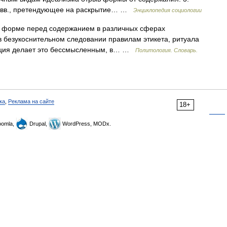
X вв., претендующее на раскрытие… …
Энциклопедия социологии
 форме перед содержанием в различных сферах
в безукоснительном следовании правилам этикета, ритуала
туация делает это бессмысленным, в… …
Политология. Словарь.
ка
,
Реклама на сайте
18+
omla,
Drupal,
WordPress, MODx.