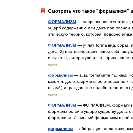
Смотреть что такое "формализм" в
ФОРМАЛИЗМ
— направление в эстетике, 
ущерб содержанию или даже при полном з
этическую теорию, которая, подобно этик
ФОРМАЛИЗМ
— [< лат. forma вид, образ
дела; 2) противопоставляющее себя актуа
искусстве, литературе и т. п., придающ
языка
формализм
— а, м. formalisme m., нем. 
каком л. деле; формальное отношение к ч
швам! ) и гражданское подобострастие в
языка
ФОРМАЛИЗМ
— ФОРМАЛИЗМ, формализма, 
формальностей в ущерб существу дела, с
формализм. Излишний формализм в работ
формализм
— абстракция; педантизм, ка