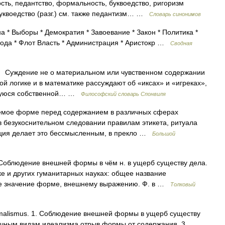
ть, педантство, формальность, буквоедство, ригоризм
уквоедство (разг.) см. также педантизм… …
Словарь синонимов
а * Выборы * Демократия * Завоевание * Закон * Политика *
бода * Флот Власть * Администрация * Аристокр …
Сводная
Суждение не о материальном или чувственном содержании
ной логике и в математике рассуждают об «иксах» и «игреках»,
ющуюся собственной… …
Философский словарь Спонвиля
емое форме перед содержанием в различных сферах
в безукоснительном следовании правилам этикета, ритуала
уация делает это бессмысленным, в прекло …
Большой
облюдение внешней формы в чём н. в ущерб существу дела.
ике и других гуманитарных науках: общее название
е значение форме, внешнему выражению. Ф. в …
Толковый
rmalismus. 1. Соблюдение внешней формы в ущерб существу
ичным видам идеализма отрыв формы от содержания. 3.