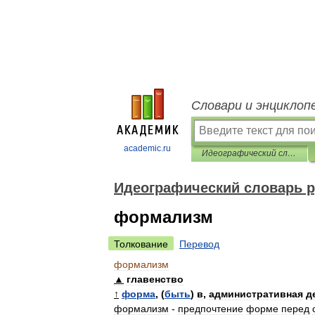
Словари и энциклоп
academic.ru
Идеографический словарь русского языка
Идеографический словарь р
формализм
Толкование
Перевод
формализм
▲
главенство
↑
форма
, (
быть
)
в
,
административная
д
формализм
-
предпочтение
форме
перед