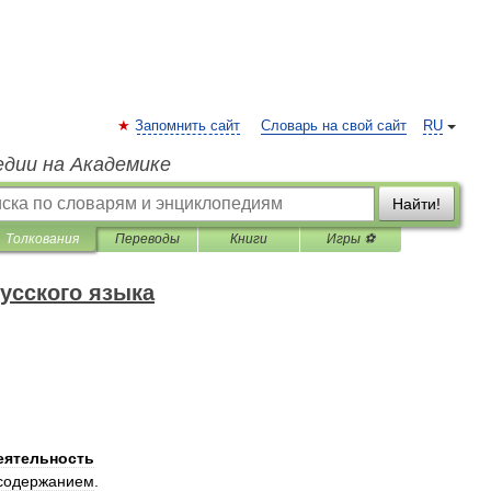
Запомнить сайт
Словарь на свой сайт
RU
едии на Академике
Найти!
Толкования
Переводы
Книги
Игры ⚽
усского языка
еятельность
содержанием
.