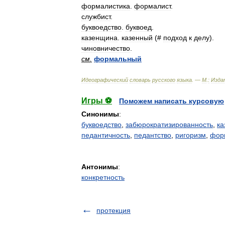
формалистика
.
формалист
.
службист
.
буквоедство
.
буквоед
.
казенщина
.
казенный
(#
подход
к
делу
).
чиновничество
.
см
.
формальный
Идеографический
словарь
русского
языка
. —
М
.
:
Изда
Игры ⚽
Поможем написать курсовую
Синонимы
:
буквоедство
,
забюрократизированность
,
ка
педантичность
,
педантство
,
ригоризм
,
фор
Антонимы
:
конкретность
протекция