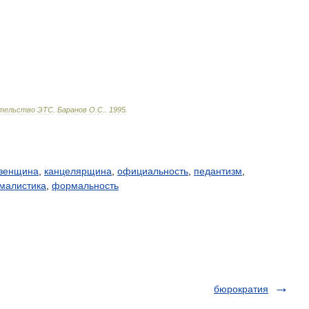
тельство
ЭТС
.
Баранов
О
.
С
.
.
1995
.
зенщина
,
канцелярщина
,
официальность
,
педантизм
,
малистика
,
формальность
бюрократия