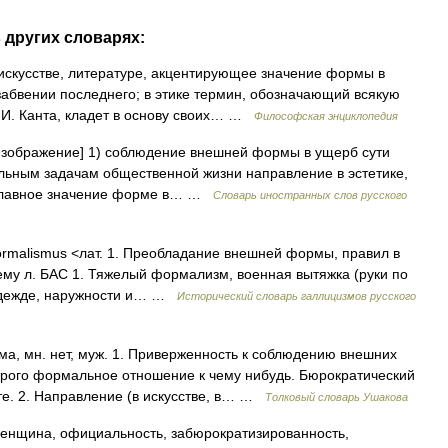
 других словарях:
искусстве, литературе, акцентирующее значение формы в
абвении последнего; в этике термин, обозначающий всякую
е И. Канта, кладет в основу своих… …
Философская энциклопедия
, изображение] 1) соблюдение внешней формы в ущерб сути
льным задачам общественной жизни направление в эстетике,
ее главное значение форме в… …
Словарь иностранных слов русского
Formalismus <лат. 1. Преобладание внешней формы, правил в
ему л. БАС 1. Тяжелый формализм, военная вытяжка (руки по
 одежде, наружности и… …
Исторический словарь галлицизмов русского
мн. нет, муж. 1. Приверженность к соблюдению внешних
трого формальное отношение к чему нибудь. Бюрократический
е. 2. Направление (в искусстве, в… …
Толковый словарь Ушакова
зенщина, официальность, забюрократизированность,