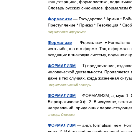
канцелярщина, формалистика, педантичнос
Словарь русских синонимов. формализм б
Формализм
— Государство * Армия * Войн
Преступление * Приказ * Революция * Сво
энциклопедия афоризмов
Формализм
— Формализм ♦ Formalisme 
чего либо, а о его форме. Так, в формаль
входящих в знаковую систему, подчиня
ФОРМАЛИЗМ
— 1) предпочтение, отдава
человеческой деятельности. Проявляется 
даже в тех случаях, когда жизненная сит
Энциклопедический словарь
ФОРМАЛИЗМ
— ФОРМАЛИЗМ, а, муж. 1. С
Бюрократический ф. 2. В искусстве, эстет
направлений, придающих первенствующе
словарь Ожегова
ФОРМАЛИЗМ
— англ. formalism; нем. Fo
дела. 2. В философии свойственный разл