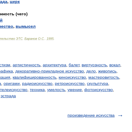
рада
,
цирк
нность
(
чего
)
ый
чество
,
вымысел
тельство
ЭТС
.
Баранов
О
.
С
.
.
1995
.
стизм
,
артистичность
,
архитектура
,
балет
,
виртуозность
,
вокал
,
рафика
,
декоративно-прикладное искусство
,
дело
,
живопись
,
кация
,
квалифицированность
,
киноискусство
,
мастеровитость
,
а
,
оригами
,
радиоискусство
,
ретроискусство
,
скульптура
,
телеискусство
,
техника
,
умелость
,
умение
,
фотоискусство
,
,
эстрада
произведение искусства