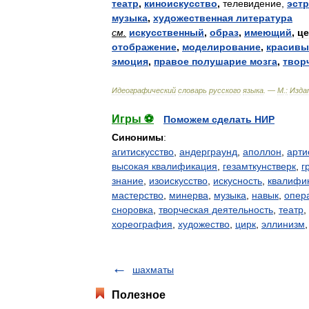
театр
,
киноискусство
,
телевидение
,
эст
музыка
,
художественная
литература
см
.
искусственный
,
образ
,
имеющий
,
це
отображение
,
моделирование
,
красив
эмоция
,
правое
полушарие
мозга
,
твор
Идеографический
словарь
русского
языка
. —
М
.
:
Изда
Игры ⚽
Поможем сделать НИР
Синонимы
:
агитискусство
,
андерграунд
,
аполлон
,
арти
высокая квалификация
,
гезамткунстверк
,
г
знание
,
изоискусство
,
искусность
,
квалифи
мастерство
,
минерва
,
музыка
,
навык
,
опер
сноровка
,
творческая деятельность
,
театр
,
хореография
,
художество
,
цирк
,
эллинизм
шахматы
Полезное