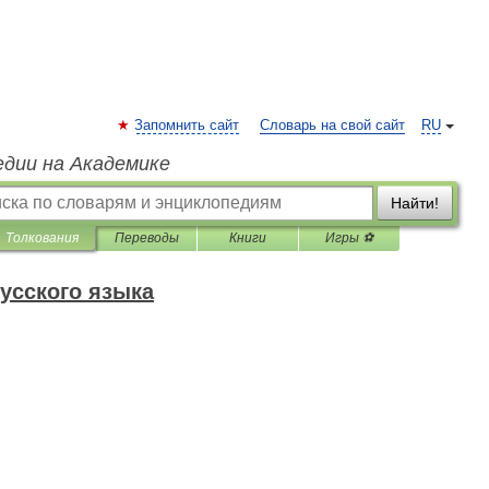
Запомнить сайт
Словарь на свой сайт
RU
едии на Академике
Найти!
Толкования
Переводы
Книги
Игры ⚽
усского языка