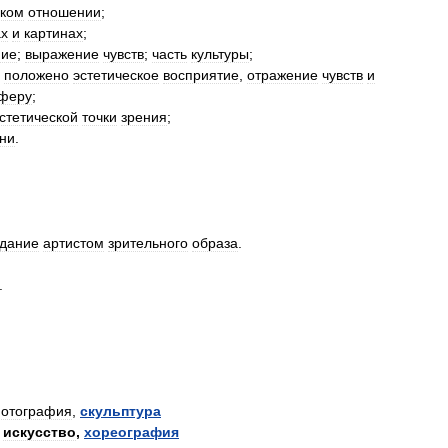
ском
отношении
;
ах
и
картинах
;
ние
;
выражение
чувств
;
часть
культуры
;
положено
эстетическое
восприятие
,
отражение
чувств
и
феру
;
стетической
точки
зрения
;
ни
.
здание
артистом
зрительного
образа
.
.
отография
,
скульптура
искусство
,
хореография