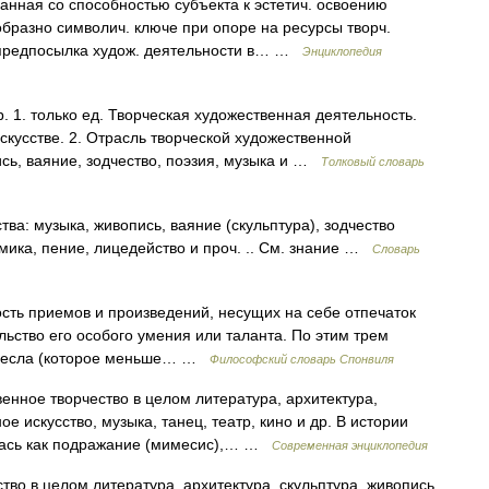
ая со способностью субъекта к эстетич. освоению
образно символич. ключе при опоре на ресурсы творч.
 предпосылка худож. деятельности в… …
Энциклопедия
 1. только ед. Творческая художественная деятельность.
скусстве. 2. Отрасль творческой художественной
ись, ваяние, зодчество, поэзия, музыка и …
Толковый словарь
а: музыка, живопись, ваяние (скульптура), зодчество
имика, пение, лицедейство и проч. .. См. знание …
Словарь
ть приемов и произведений, несущих на себе отпечаток
ельство его особого умения или таланта. По этим трем
ремесла (которое меньше… …
Философский словарь Спонвиля
нное творчество в целом литература, архитектура,
е искусство, музыка, танец, театр, кино и др. В истории
алась как подражание (мимесис),… …
Современная энциклопедия
во в целом литература, архитектура, скульптура, живопись,