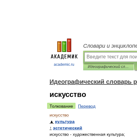
Словари и энциклоп
academic.ru
Идеографический словарь русского языка
Идеографический словарь р
искусство
Толкование
Перевод
искусство
▲
культура
↑
эстетический
искусство
-
художественная
культура
;