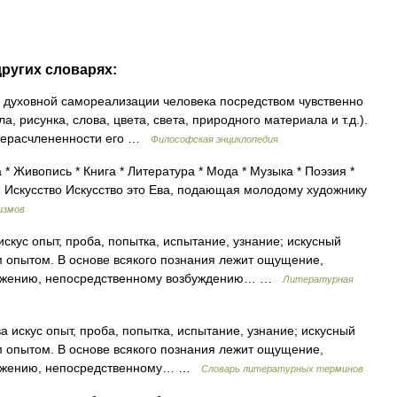
других словарях:
 духовной самореализации человека посредством чувственно
а, рисунка, слова, цвета, света, природного материала и т.д.).
в нерасчлененности его …
Философская энциклопедия
 * Живопись * Книга * Литература * Мода * Музыка * Поэзия *
ия Искусство Искусство это Ева, подающая молодому художнику
измов
ус опыт, проба, попытка, испытание, узнание; искусный
 опытом. В основе всякого познания лежит ощущение,
дражению, непосредственному возбуждению… …
Литературная
кус опыт, проба, попытка, испытание, узнание; искусный
 опытом. В основе всякого познания лежит ощущение,
дражению, непосредственному… …
Словарь литературных терминов