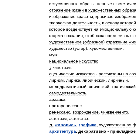
искусственные
образы
,
ценные
в
эстетиче
отражение
жизни
в
художественных
образ
изображение
красоты
,
красивое
изображе
творческая
деятельность
,
в
основу
которой
которое
воздействует
на
эмоциональную
с
форма
сознания
,
отображающее
жизнь
с
э
художественное
(
образное
)
отражение
жиз
художество
(
устар
).
художественный
.
муза
.
национальное
искусство
.
↓
кинетизм
.
сценические
искусства
-
рассчитаны
на
со
лиризм
.
лирика
.
лирический
.
лиричный
.
мелодраматичный
.
эпический
.
трагический
самодеятельность
.
архаика
.
проторенессанс
.
ренессанс
,
возрождение
.
чинквенченто
.
эстетизм
,
эстетство
.
▼
живопись
,
графика
,
художественная
ф
архитектура
,
декоративно
-
прикладное