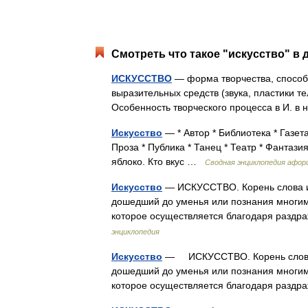
Смотреть что такое "искусство" в 
ИСКУССТВО
— форма творчества, способ
выразительных средств (звука, пластики тел
Особенность творческого процесса в И. 
Искусство
— * Автор * Библиотека * Газета
Проза * Публика * Танец * Театр * Фантаз
яблоко. Кто вкус …
Сводная энциклопедия афор
Искусство
— ИСКУССТВО. Корень слова иск
дошедший до уменья или познания многим
которое осуществляется благодаря раз
энциклопедия
Искусство
— ИСКУССТВО. Корень слова ис
дошедший до уменья или познания многим
которое осуществляется благодаря раз