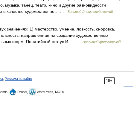
, музыка, танец, театр, кино и другие разновидности
ые в качестве художественно… …
Большой Энциклопедический
х значениях: 1) мастерство, умение, ловкость, сноровка,
ятельность, направленная на создание художественных
тельных форм. Понятийный статус И.… …
Новейший философский
ка
,
Реклама на сайте
18+
omla,
Drupal,
WordPress, MODx.