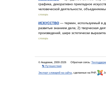
графика, декоративно прикладное искусство
человеческой деятельности, объединяем
словарь
ИСКУССТВО
— термин, используемый в дву
развитые знанием дела; 2) творческая де
произведений, шире эстетически вырази
словарь
© Академик, 2000-2026
Обратная связь:
Техподдерж
👣 Путешествия
Экспорт словарей на сайты
, сделанные на PHP,
Jo