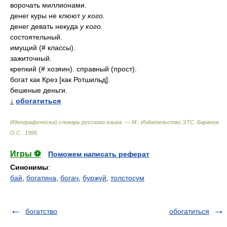
ворочать миллионами.
денег куры не клюют
у кого.
денег девать некуда
у кого.
состоятельный.
имущий (# классы).
зажиточный.
крепкий (# хозяин). справный (прост).
богат как Крез [как Ротшильд].
бешеные деньги.
↓
обогатиться
Идеографический словарь русского языка. — М.: Издательство ЭТС
.
Баранов
О.С.
.
1995
.
Игры ⚽
Поможем написать реферат
Синонимы
:
бай
,
богатина
,
богач
,
буржуй
,
толстосум
богатство
обогатиться