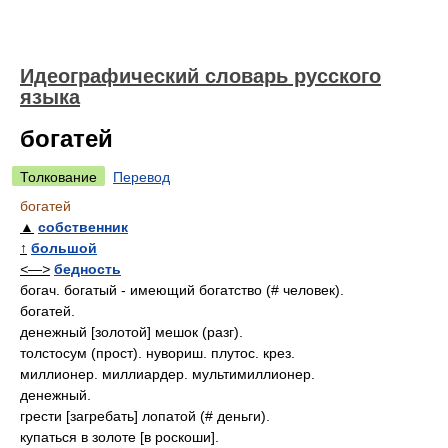
Идеографический словарь русского
языка
богатей
Толкование
Перевод
богатей
▲
собственник
↑
большой
<—>
бедность
богач. богатый - имеющий богатство (# человек).
богатей.
денежный [золотой] мешок (разг).
толстосум (прост). нувориш. плутос. крез.
миллионер. миллиардер. мультимиллионер.
денежный.
грести [загребать] лопатой (# деньги).
купаться в золоте [в роскоши].