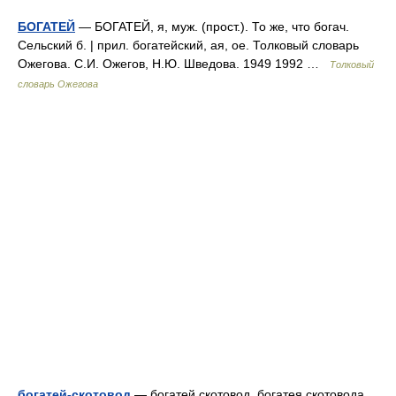
БОГАТЕЙ
— БОГАТЕЙ, я, муж. (прост.). То же, что богач.
Сельский б. | прил. богатейский, ая, ое. Толковый словарь
Ожегова. С.И. Ожегов, Н.Ю. Шведова. 1949 1992 …
Толковый
словарь Ожегова
богатей-скотовод
— богатей скотовод, богатея скотовода …