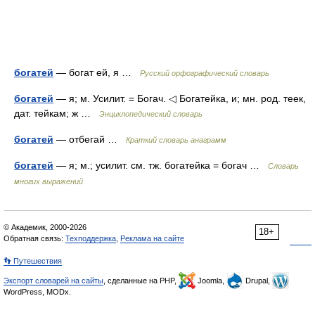
богатей
— богат ей, я …
Русский орфографический словарь
богатей
— я; м. Усилит. = Богач. ◁ Богатейка, и; мн. род. теек,
дат. тейкам; ж …
Энциклопедический словарь
богатей
— отбегай …
Краткий словарь анаграмм
богатей
— я; м.; усилит. см. тж. богатейка = богач …
Словарь
многих выражений
© Академик, 2000-2026
18+
Обратная связь:
Техподдержка
,
Реклама на сайте
👣 Путешествия
Экспорт словарей на сайты
, сделанные на PHP,
Joomla,
Drupal,
WordPress, MODx.