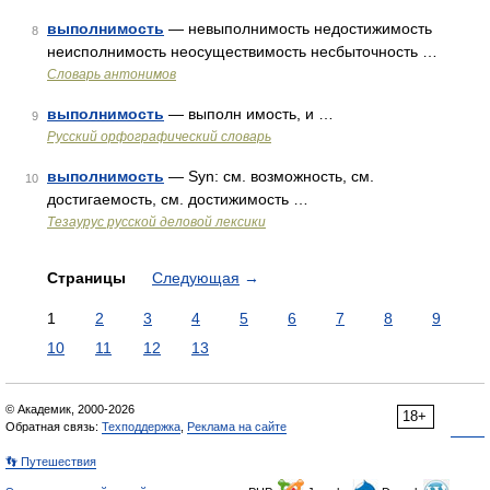
выполнимость
— невыполнимость недостижимость
8
неисполнимость неосуществимость несбыточность …
Словарь антонимов
выполнимость
— выполн имость, и …
9
Русский орфографический словарь
выполнимость
— Syn: см. возможность, см.
10
достигаемость, см. достижимость …
Тезаурус русской деловой лексики
Страницы
Следующая
→
1
2
3
4
5
6
7
8
9
10
11
12
13
© Академик, 2000-2026
18+
Обратная связь:
Техподдержка
,
Реклама на сайте
👣 Путешествия