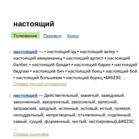
настоящий
Толкование
Перевод
Книги
настоящий
— • настоящий ад • настоящий актер •
1
настоящий американец • настоящий артист • настоящий
балбес • настоящий бандит • настоящий барин • настоящий
бедлам • настоящий бич • настоящий боец • настоящий бой
• настоящий большевик • настоящий борец •&#8230; …
Словарь русской идиоматики
настоящий
— Действительный, завзятый, заведомый,
2
законченный, закоренелый, закоснелый, записной,
заправский, заядлый, истинный, истовый, истый, прямой,
неподдельный, непритворный, отъявленный, подлинный,
самый, сущий, форменный, чистый, чистокровный,&#8230;
…
Словарь синонимов