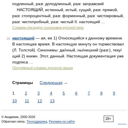
подлинный, разг. доподлинный, разг. заправский
НАСТОЯЩИЙ, истинный, истый, сущий, разг. прямой,
разг. стопроцентный, разг. форменный, разг. чистокровный,
разг. чистопробный, разг. чистый II. настоящий …
Словарь-тезаурус синонимов русской речи
настоящий
— ая, ее 1) Относящийся к данному времени.
10
В настоящее время. В настоящую минуту он торжествовал
(Л. Толстой). Синонимы: да/нный, ны/нешний (разг.), теку/
щий 2) книжн. Этот, данный. Настоящая документация уже
подписа …
Популярный словарь русского языка
Страницы
Следующая
→
1
2
3
4
5
6
7
8
9
10
11
12
13
© Академик, 2000-2026
18+
Обратная связь:
Техподдержка
,
Реклама на сайте