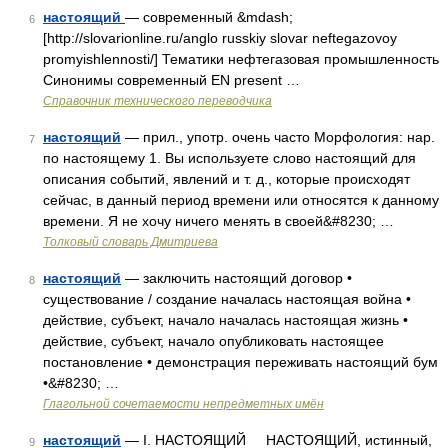
настоящий
— современный &mdash;
6
[http://slovarionline.ru/anglo russkiy slovar neftegazovoy
promyishlennosti/] Тематики нефтегазовая промышленность
Синонимы современный EN present …
Справочник технического переводчика
настоящий
— прил., употр. очень часто Морфология: нар.
7
по настоящему 1. Вы используете слово настоящий для
описания событий, явлений и т. д., которые происходят
сейчас, в данный период времени или относятся к данному
времени. Я не хочу ничего менять в своей&#8230; …
Толковый словарь Дмитриева
настоящий
— заключить настоящий договор •
8
существование / создание началась настоящая война •
действие, субъект, начало началась настоящая жизнь •
действие, субъект, начало опубликовать настоящее
постановление • демонстрация переживать настоящий бум
•&#8230; …
Глагольной сочетаемости непредметных имён
настоящий
— I. НАСТОЯЩИЙ НАСТОЯЩИЙ, истинный,
9