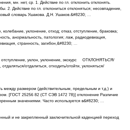
я, мн. нет, ср. 1. Действие по гл. отклонить отклонять.
ы. 2. Действие по гл. отклониться отклоняться; несовпадение,
овый словарь Ушакова. Д.Н. Ушаков.&#8230; …
 колебание, уклонение, отход; отказ, отступление, браковка;
ость, анормальность, патология; лаж, радиодевиация,
девиация, странность, загибон,&#8230; …
тступление, уклон, уклонение, экскурс ОТКЛОНЯТЬСЯ/
отдаляться/отдалиться, отходить/отойти, уклоняться/
ь между размером (действительным, предельным и т.д.) и
м. [ГОСТ 25256 82 (СТ СЭВ 1472 78)] отклонение Различие
ренным значениями. Часто используется в&#8230; …
нный и не закрепленный заключительной каденцией переход