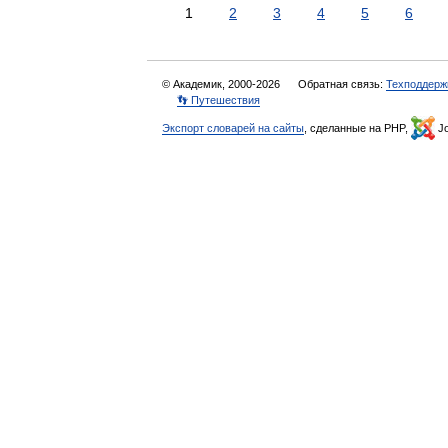
1
2
3
4
5
6
© Академик, 2000-2026
Обратная связь:
Техподдерж
👣 Путешествия
Экспорт словарей на сайты
, сделанные на PHP,
Jo