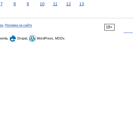
7
8
9
10
11
12
13
ка
,
Реклама на сайте
18+
omla,
Drupal,
WordPress, MODx.