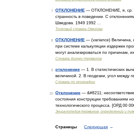
ОТКЛОНЕНИЕ
— ОТКЛОНЕНИЕ, я, ср. 1.
7
странность в поведении. С отклонениям
Шведова. 1949 1992 …
Толковый словарь Ожегова
ОТКЛОНЕНИЕ
— (variance) Величина,
8
при системе калькуляции издержек про
могут анализироваться по причинам, 
Словарь бизнес-терминов
отклонение
— 1. В статистических вы
9
величиной. 2. В геодезии, угол между
Словарь по географии
Отклонение
— &#8211; несоответствие
10
состояния конструкции требованиям н
технологического процесса. [ОРД 00 0
Энциклопедия терминов, определений и по
Страницы
Следующая
→