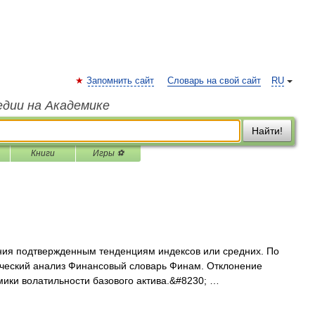
Запомнить сайт
Словарь на свой сайт
RU
едии на Академике
Найти!
Книги
Игры ⚽
ния подтвержденным тенденциям индексов или средних. По
нический анализ Финансовый словарь Финам. Отклонение
ики волатильности базового актива.&#8230; …