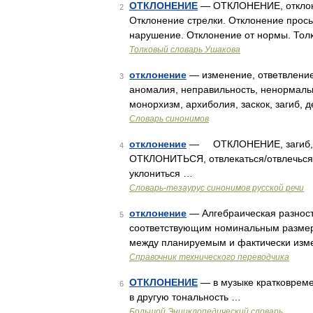
ОТКЛОНЕНИЕ
— ОТКЛОНЕНИЕ, отклонени
2
Отклонение стрелки. Отклонение просьб
нарушение. Отклонение от нормы. Толк
Толковый словарь Ушакова
отклонение
— изменение, ответвление,
3
аномалия, неправильность, ненормальн
монорхизм, архиболия, заскок, загиб, 
Словарь синонимов
отклонение
— ОТКЛОНЕНИЕ, загиб, о
4
ОТКЛОНИТЬСЯ, отвлекаться/отвлечься, 
уклониться …
Словарь-тезаурус синонимов русской речи
отклонение
— Алгебраическая разност
5
соответствующим номинальным размеро
между планируемым и фактически изме
Справочник технического переводчика
ОТКЛОНЕНИЕ
— в музыке кратковреме
6
в другую тональность …
Большой Энциклопедический словарь