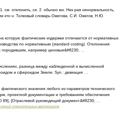
 см. отклонить, ся. 2. обычно мн. Нек рая ненормальность,
и кто н. Толковый словарь Ожегова. С.И. Ожегов, Н.Ю.
 на которую фактические издержки отличаются от нормативных
изводства по нормативным (standard costing). Отклонения
их породившим, например ценовые&#8230; …
числениях, разница между наблюденной и вычисленной
 геоидом и сфероидом Земли. Syn.: девиация …
 фактического значения любого из параметров технического
орм, проектной документации и требованиям обеспечения
00 89], [Отраслевой руководящий документ.&#8230; …
яснений строительных материалов