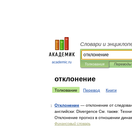
Словари и энциклоп
academic.ru
Толкования
Переводы
отклонение
Толкование
Перевод
Книги
Отклонение
— отклонение от следова
1
английски: Divergence См. также: Тех
Отклонение прогноз в отношении динам
Финансовый словарь