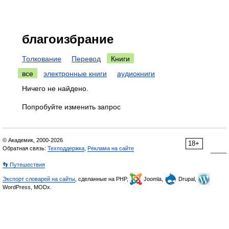
благоизбрание
Толкование
Перевод
Книги
все
электронные книги
аудиокниги
Ничего не найдено.
Попробуйте изменить запрос
© Академик, 2000-2026
18+
Обратная связь:
Техподдержка
,
Реклама на сайте
👣 Путешествия
Экспорт словарей на сайты
, сделанные на PHP,
Joomla,
Drupal,
WordPress, MODx.