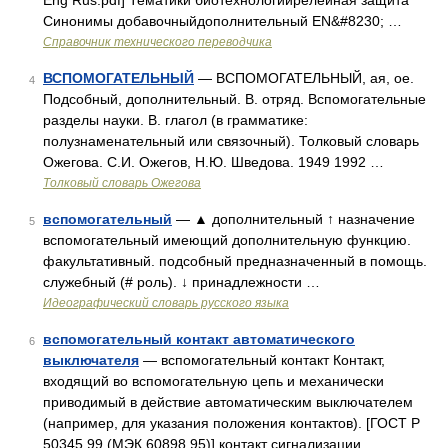
Eng Rus.pdf] Тематики биотехнологиирелейная защита
Синонимы добавочныйдополнительный EN&#8230; …
Справочник технического переводчика
ВСПОМОГАТЕЛЬНЫЙ
— ВСПОМОГАТЕЛЬНЫЙ, ая, ое.
4
Подсобный, дополнительный. В. отряд. Вспомогательные
разделы науки. В. глагол (в грамматике:
полузнаменательный или связочный). Толковый словарь
Ожегова. С.И. Ожегов, Н.Ю. Шведова. 1949 1992 …
Толковый словарь Ожегова
вспомогательный
— ▲ дополнительный ↑ назначение
5
вспомогательный имеющий дополнительную функцию.
факультативный. подсобный предназначенный в помощь.
служебный (# роль). ↓ принадлежности …
Идеографический словарь русского языка
вспомогательный контакт автоматического
6
выключателя
— вспомогательный контакт Контакт,
входящий во вспомогательную цепь и механически
приводимый в действие автоматическим выключателем
(например, для указания положения контактов). [ГОСТ Р
50345 99 (МЭК 60898 95)] контакт сигнализации