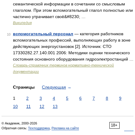
семантической информации в сочетании со смысловым
глаголом. При этом вспомогательный глагол полностью или
частично утрачивает своё&#8230; …
Википедия
вспомогательный персонал
— категория работников
10
вспомогательных профессий, выполняющих работу в зоне
действующих энергоустановок [2]. Источник: СТО
17330282.27.140.001 2006: Методики оценки технического
состояния основного оборудования гидроэлектростанций …
Словарь-справочник терминов нормативно-технической
документации
Страницы
Следующая
→
1
2
3
4
5
6
7
8
9
10
11
12
13
© Академик, 2000-2026
18+
Обратная связь:
Техподдержка
,
Реклама на сайте