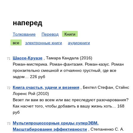
наперед
Толкование
Перевод
Книги
все
электронные книги
аудиокниги
Шассе-Круазе
, Тамара Кандала (2016)
71
Роман-мистерика. Роман-фантазия. Роман-казус. Роман
пронзительно смешной и отчаянно грустный, где все
задом… 226 руб
Книга счастья, удачи и везения
, Бехтел Стефан, Стэйнс
72
Лоренс Рой (2010)
Везет ли вам во всем или вас преследуют разочарования?
Как насчет того, чтобы добавить в вашу жизнь хоть… 168
руб
Мультипроцессорные среды суперЭВМ.
73
Масштабирование эффективности
, Степаненко С. А.