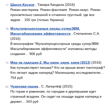
Шассе-Круазе
, Тамара Кандала (2016)
77
Роман-мистерика. Роман-фантазия. Роман-казус. Роман
пронзительно смешной и отчаянно грустный, где все
задом… 155 грн (только Украина)
Мультипроцессорные среды суперЭВМ.
78
Масштабирование эффективности
, Степаненко С.А.
(2016)
В монографии "Мультипроцессорные среды суперЭВМ.
Масштабирование эффективности" изложены методы
создания… 906 руб
Мир на ладошке-2. Мы едем, едем, едем (2013)
(2016)
79
Как путешествуют письма? Кто на крыше возит пантограф?
Кто летает задом наперед? Маленькому исследователю…
754 руб
Чудесная сказка
, С. Лагерлёф (2015)
80
По горам и равнинам, по городам и деревушкам едет
странный всадник. Он сидит на лошади задом наперед и
держит… 343 руб