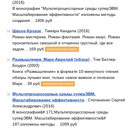
(2016)
В монографии "Мультипроцессорные среды суперЭВМ.
Масштабирование эффективности" изложены методы
создания… 1406 руб
Шассе-Круазе
, Тамара Кандала (2016)
74
Роман-мистерика. Роман-фантазия. Роман-казус. Роман
пронзительно смешной и отчаянно грустный, где все
задом… 169 руб
электронная книга
Размышления. Марк Аврелий (обзор)
, Том Батлер-
75
Боудон (2003)
Книга «Размышления» в формате 10-минутного чтения:
обзоры лучших книг, только самое важное и полезное.
Марк… 39 руб
электронная книга
Мультипроцессорные среды суперЭВМ.
76
Масштабирование эффективности
, Степаненко Сергей
Александрович (2016)
В монографии&# 171;Мультипроцессорные среды
суперЭВМ. Масштабирование эффективности&#
187;изложены методы… 1099 руб