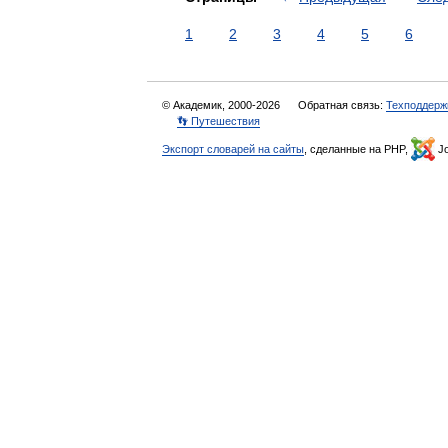
1
2
3
4
5
6
© Академик, 2000-2026
Обратная связь:
Техподдерж
👣 Путешествия
Экспорт словарей на сайты
, сделанные на PHP,
Jo