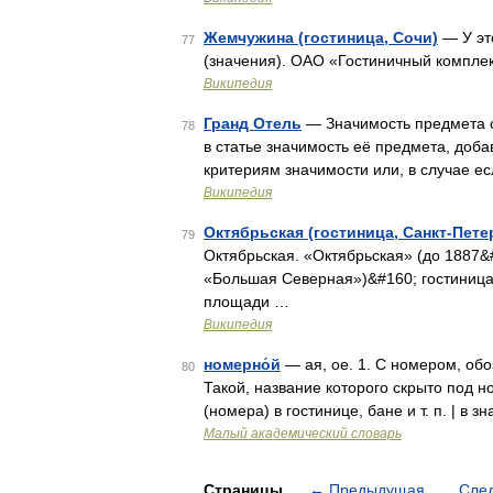
Жемчужина (гостиница, Сочи)
— У эт
77
(значения). ОАО «Гостиничный компл
Википедия
Гранд Отель
— Значимость предмета с
78
в статье значимость её предмета, доб
критериям значимости или, в случае е
Википедия
Октябрьская (гостиница, Санкт-Пете
79
Октябрьская. «Октябрьская» (до 1887&#
«Большая Северная»)&#160; гостиница
площади …
Википедия
номерно́й
— ая, ое. 1. С номером, об
80
Такой, название которого скрыто под 
(номера) в гостинице, бане и т. п. | в 
Малый академический словарь
Страницы
←
Предыдущая
Сле