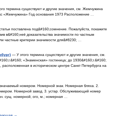
ого термина существуют и другие значения, см. Жемчужина
екс «Жемчужина» Год основания 1973 Расположение …
татьи поставлена под&#160;сомнение. Пожалуйста, покажите
авив в&#160;неё доказательства значимости по частным
сли частные критерии значимости для&#8230; …
рбург)
— У этого термина существуют и другие значения, см.
160;г.&#160; «Знаменская» гостиница; до 1930&#160;г.&#160;
, расположенная в историческом центре Санкт Петербурга на
означаемый номером. Номерной знак. Номерная бляха. 2.
номером. Номерной завод. 3. устар. Обслуживающий номер
знач. сущ. номерной, ого, м.; номерная …
дующая
→