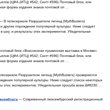
вьялов (ЦФА (ИТЦ) #542; Скотт #596) Почтовый блок, или
ная форма издания знаков почтовой оп …
— В телесериале Разрушители легенд (MythBusters)
 и другие порождения популярной культуры. Ниже следует
в шоу, и результаты этих экспериментов. Убедительная
очтовый блок «Всесоюзная пушкинская выставка в Москве»
вьялов (ЦФА (ИТЦ) #542; Скотт #596) Почтовый блок, или
ная форма издания знаков почтовой оп …
лесериале Разрушители легенд (MythBusters) проверяются
рождения популярной культуры. Ниже следует список некоторых
ты этих экспериментов. Убедительная просьба всем,&#8230; …
ксембурга
— Cовременный люксембургский регистрационный