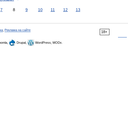
7
8
9
10
11
12
13
ка
,
Реклама на сайте
18+
omla,
Drupal,
WordPress, MODx.