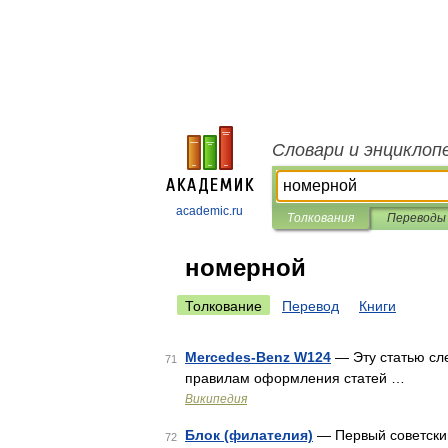
Словари и энциклоп
academic.ru
Толкования
Переводы
номерной
Толкование
Перевод
Книги
Mercedes-Benz W124
— Эту статью сл
71
правилам оформления статей …
Википедия
Блок (филателия)
— Первый советский
72