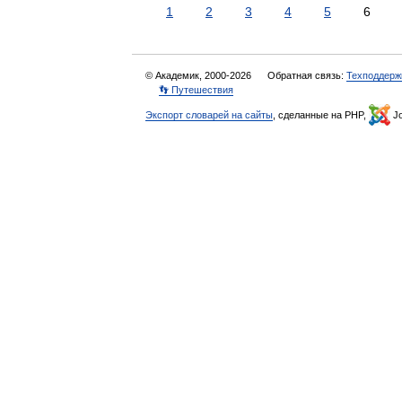
1
2
3
4
5
6
© Академик, 2000-2026
Обратная связь:
Техподдерж
👣 Путешествия
Экспорт словарей на сайты
, сделанные на PHP,
Jo