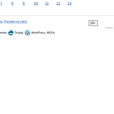
7
8
9
10
11
12
13
ка
,
Реклама на сайте
18+
omla,
Drupal,
WordPress, MODx.