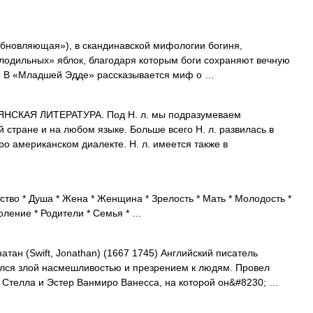
«обновляющая»), в скандинавской мифологии богиня,
лодильных» яблок, благодаря которым боги сохраняют вечную
ги. В «Младшей Эдде» рассказывается миф о …
СКАЯ ЛИТЕРАТУРА. Под Н. л. мы подразумеваем
 стране и на любом языке. Больше всего Н. л. развилась в
о американском диалекте. Н. л. имеется также в
ство * Душа * Жена * Женщина * Зрелость * Мать * Молодость *
оление * Родители * Семья * …
атан (Swift, Jonathan) (1667 1745) Английский писатель
ался злой насмешливостью и презрением к людям. Провел
 Стелла и Эстер Ванмиро Ванесса, на которой он&#8230; …