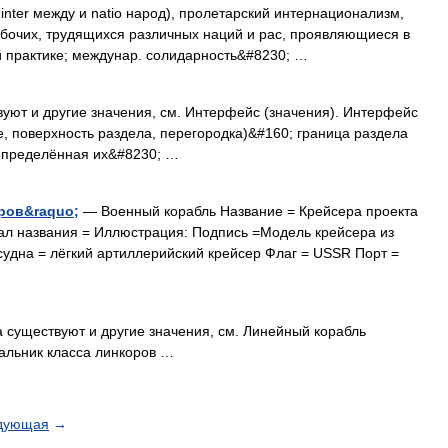
er между и natio народ), пролетарский интернационализм,
абочих, трудящихся различных наций и рас, проявляющиеся в
й практике; междунар. солидарность&#8230; …
уют и другие значения, см. Интерфейс (значения). Интерфейс
е, поверхность раздела, перегородка)&#160; граница раздела
 определённая их&#8230; …
иров&raquo;
— Военный корабль Название = Крейсера проекта
нал названия = Иллюстрация: Подпись =Модель крейсера из
судна = лёгкий артиллерийский крейсер Флаг = USSR Порт =
 существуют и другие значения, см. Линейный корабль
альник класса линкоров …
дующая
→