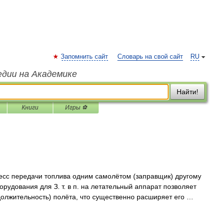
Запомнить сайт
Словарь на свой сайт
RU
едии на Академике
Найти!
Книги
Игры ⚽
сс передачи топлива одним самолётом (заправщик) другому
орудования для З. т. в п. на летательный аппарат позволяет
должительность) полёта, что существенно расширяет его …