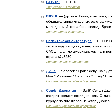
БТР-152
— БТР 152 …
52
Энциклопедия техники
ИДУНН
— (др. исл. Iδunn, возможно, 
53
обладательница чудесных золотых «мо
молодость. И. жена бога скальда Бра
Энциклопедия мифологии
Негритянская литература
— НЕГРИТЯН
54
литературу, созданную неграми в любой
САСШ на англо американском яз. и негр
странах&#8230; …
Литературная энциклопедия
Душа
— Человек * Брак * Девушка * Дет
55
Муж * Мужчины * Он и Она * Отец * Пок
Сводная энциклопедия афоризмов
Свифт Джонатан
— (Swift) Свифт Джон
56
сатирик, политический деятель. Отлич
бурную жизнь: любовь к Эстер Джонсон
Сводная энциклопедия афоризмов