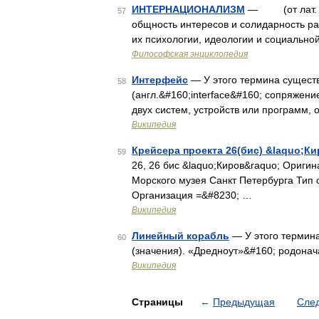
ИНТЕРНАЦИОНАЛИЗМ
— (от лат. int
57
общность интересов и солидарность р
их психологии, идеологии и социально
Философская энциклопедия
Интерфейс
— У этого термина существ
58
(англ.&#160;interface&#160; сопряжени
двух систем, устройств или программ,
Википедия
Крейсера проекта 26(бис) &laquo;К
59
26, 26 бис &laquo;Киров&raquo; Ориги
Морского музея Санкт Петербурга Тип 
Организация =&#8230; …
Википедия
Линейный корабль
— У этого термина
60
(значения). «Дредноут»&#160; родонач
Википедия
Страницы
←
Предыдущая
Сле