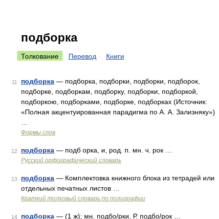
подборка
Толкование
Перевод
Книги
подборка
— подборка, подборки, подборки, подборок,
11
подборке, подборкам, подборку, подборки, подборкой,
подборкою, подборками, подборке, подборках (Источник:
«Полная акцентуированная парадигма по А. А. Зализняку»)
…
Формы слов
подборка
— подб орка, и, род. п. мн. ч. рок …
12
Русский орфографический словарь
подборка
— Комплектовка книжного блока из тетрадей или
13
отдельных печатных листов …
Краткий толковый словарь по полиграфии
подборка
— (1 ж); мн. подбо/рки, Р. подбо/рок …
14