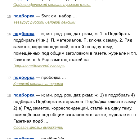
Орфографический словарь русского языка
подборка
— Syn: см. набор …
15
Тезаурус русской деловой лексики
подборка
— и; мн. род. рок, дат. ркам; ж. 1. к Подобрать
16
подбирать (4 зн.). П. материалов. П. ключа к замку. 2. Ряд
заметок, корреспонденций, статей на одну тему,
помещённых под общим заголовком в газете, журнале и т.п.
Газетная п. // Ряд заметок, статей на …
Энциклопедический словарь
подборка
— прободка …
17
Краткий словарь анаграмм
подборка
— и; мн. род. рок, дат. ркам; ж. 1) к подобрать 4)
18
подбирать Подбо/рка материалов. Подбо/рка ключа к замку.
2) а) Ряд заметок, корреспонденций, статей на одну тему,
помещённых под общим заголовком в газете, журнале и т.п.
Газетная подб …
Словарь многих выражений
подборка
— под/бор/к/а …