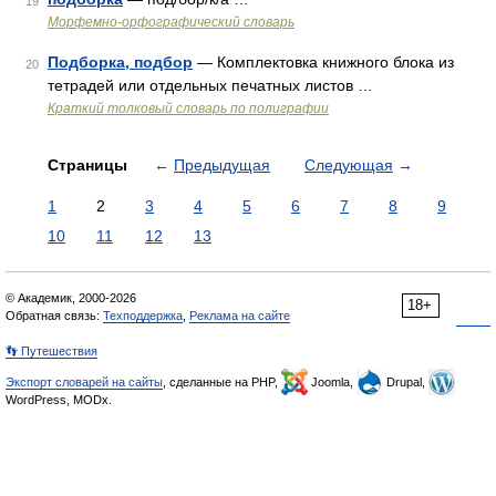
19
Морфемно-орфографический словарь
Подборка, подбор
— Комплектовка книжного блока из
20
тетрадей или отдельных печатных листов …
Краткий толковый словарь по полиграфии
Страницы
←
Предыдущая
Следующая
→
1
2
3
4
5
6
7
8
9
10
11
12
13
© Академик, 2000-2026
18+
Обратная связь:
Техподдержка
,
Реклама на сайте
👣 Путешествия
Экспорт словарей на сайты
, сделанные на PHP,
Joomla,
Drupal,
WordPress, MODx.