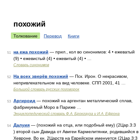
похожий
Толкование
Перевод
Книги
на ежа похожий
— прил., кол во синонимов: 4 • ежеватый
51
(9) • ежевистый (4) • ежевитый (4) • …
Словарь синонимов
На всех зверёв похожий
— Пск. Ирон. О некрасивом,
52
непривлекательном на вид человеке. СПП 2001, 41 …
Большой словарь русских поговорок
Аргироид
— похожий на аргентан металлический сплав,
53
фабрикуемый Моро в Париже …
Энциклопедический словарь Ф.А. Брокгауза и И.А. Ефрона
Далуия
— (похожий на отца, или подобный ему) (2Цар.3:3
54
) второй сын Давида от Авигеи Кармелитянки, родившийся в
Хевроне. Во кн. 2Царств на Еврейском именуется (2Цар.3:3