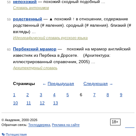
непохожий
— похожий сходный подобный …
58
Словарь антонимов
родственный
— ▲ похожий ↑ в отношении, содержание
59
родственный (# явления). сродный (# явления). близкий (#
взгляды) …
Идеографический словарь русского языка
Пербекский мрамор
— похожий на мрамор английский
60
известняк из Пербека в Дорсете. (Архитектура:
иллюстрированный справочник, 2005) …
Архитектурный словарь
Страницы
←
Предыдущая
Следующая
→
1
2
3
4
5
6
7
8
9
10
11
12
13
© Академик, 2000-2026
18+
Обратная связь:
Техподдержка
,
Реклама на сайте
👣 Путешествия