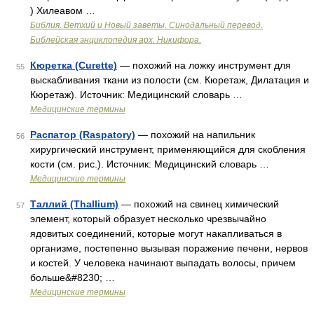
) Хилеавом …
Библия. Ветхий и Новый заветы. Синодальный перевод.
Библейская энциклопедия арх. Никифора.
Кюретка (Curette)
— похожий на ложку инструмент для
55
выскабливания ткани из полости (см. Кюретаж, Дилатация и
Кюретаж). Источник: Медицинский словарь …
Медицинские термины
Распатор (Raspatory)
— похожий на напильник
56
хирургический инструмент, применяющийся для скобления
кости (см. рис.). Источник: Медицинский словарь …
Медицинские термины
Таллий (Thallium)
— похожий на свинец химический
57
элемент, который образует несколько чрезвычайно
ядовитых соединений, которые могут накапливаться в
организме, постепенно вызывая поражение печени, нервов
и костей. У человека начинают выпадать волосы, причем
больше&#8230; …
Медицинские термины