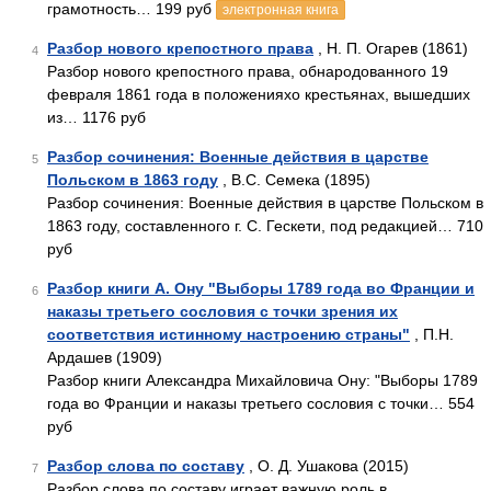
грамотность… 199 руб
электронная книга
Разбор нового крепостного права
, Н. П. Огарев (1861)
4
Разбор нового крепостного права, обнародованного 19
февраля 1861 года в положенияхо крестьянах, вышедших
из… 1176 руб
Разбор сочинения: Военные действия в царстве
5
Польском в 1863 году
, В.С. Семека (1895)
Разбор сочинения: Военные действия в царстве Польском в
1863 году, составленного г. С. Гескети, под редакцией… 710
руб
Разбор книги А. Ону "Выборы 1789 года во Франции и
6
наказы третьего сословия с точки зрения их
соответствия истинному настроению страны"
, П.Н.
Ардашев (1909)
Разбор книги Александра Михайловича Ону: "Выборы 1789
года во Франции и наказы третьего сословия с точки… 554
руб
Разбор слова по составу
, О. Д. Ушакова (2015)
7
Разбор слова по составу играет важную роль в