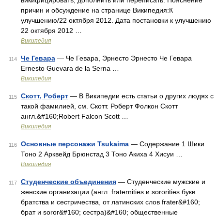
викифицировать, дополнить или переписать. Пояснение
причин и обсуждение на странице Википедия:К
улучшению/22 октября 2012. Дата постановки к улучшению
22 октября 2012 …
Википедия
Че Гевара
— Че Гевара, Эрнесто Эрнесто Че Гевара
114
Ernesto Guevara de la Serna …
Википедия
Скотт, Роберт
— В Википедии есть статьи о других людях с
115
такой фамилией, см. Скотт. Роберт Фолкон Скотт
англ.&#160;Robert Falcon Scott …
Википедия
Основные персонажи Tsukaima
— Содержание 1 Шики
116
Тоно 2 Арквейд Брюнстад 3 Тоно Акиха 4 Хисуи …
Википедия
Студенческие объединения
— Студенческие мужские и
117
женские организации (англ. fraternities и sororities букв.
братства и сестричества, от латинских слов frater&#160;
брат и soror&#160; сестра)&#160; общественные