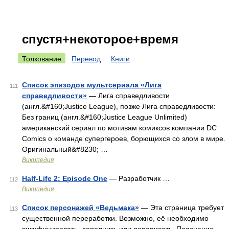
спустя+некоторое+время
Толкование
Перевод
Книги
Список эпизодов мультсериала «Лига
111
справедливости»
— Лига справедливости
(англ.&#160;Justice League), позже Лига справедливости:
Без границ (англ.&#160;Justice League Unlimited)
американский сериал по мотивам комиксов компании DC
Comics о команде супергероев, борющихся со злом в мире.
Оригинальный&#8230; …
Википедия
Half-Life 2: Episode One
— Разработчик …
112
Википедия
Список персонажей «Ведьмака»
— Эта страница требует
113
существенной переработки. Возможно, её необходимо