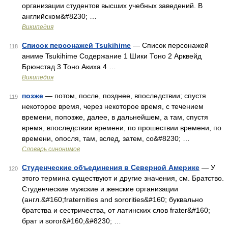
организации студентов высших учебных заведений. В
английском&#8230; …
Википедия
Список персонажей Tsukihime
— Список персонажей
118
аниме Tsukihime Содержание 1 Шики Тоно 2 Арквейд
Брюнстад 3 Тоно Акиха 4 …
Википедия
позже
— потом, после, позднее, впоследствии; спустя
119
некоторое время, через некоторое время, с течением
времени, попозже, далее, в дальнейшем, а там, спустя
время, впоследствии времени, по прошествии времени, по
времени, опосля, там, вслед, затем, со&#8230; …
Словарь синонимов
Студенческие объединения в Северной Америке
— У
120
этого термина существуют и другие значения, см. Братство.
Студенческие мужские и женские организации
(англ.&#160;fraternities and sororities&#160; буквально
братства и сестричества, от латинских слов frater&#160;
брат и soror&#160;&#8230; …