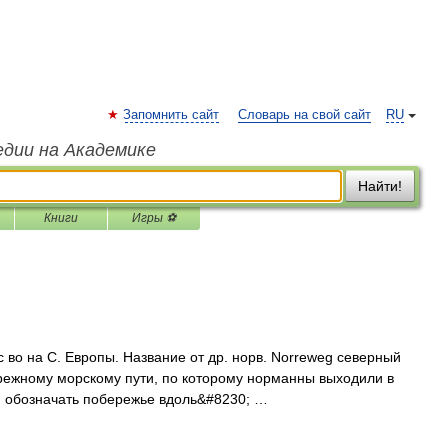
Запомнить сайт
Словарь на свой сайт
RU
едии на Академике
Найти!
Книги
Игры ⚽
 во на С. Европы. Название от др. норв. Norreweg северный
режному морскому пути, по которому норманны выходили в
и обозначать побережье вдоль&#8230; …