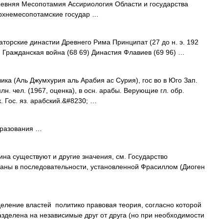
вняя Месопотамия Ассириология Области и государства
рхнемесопотамские государ …
орские династии Древнего Рима Принципат (27 до н. э. 192
 э.) Гражданская война (68 69) Династия Флавиев (69 96) …
ка (Аль Джумхурия аль Арабия ас Сурия), гос во в Юго Зап.
млн. чел. (1967, оценка), в осн. арабы. Верующие гл. обр.
. Гос. яз. арабский.&#8230; …
бразования …
ина существуют и другие значения, см. Государство
даны в последовательности, установленной Фрасиллом (Диоген
ление властей политико правовая теория, согласно которой
азделена на независимые друг от друга (но при необходимости