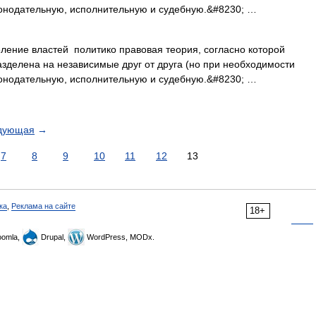
конодательную, исполнительную и судебную.&#8230; …
ение властей политико правовая теория, согласно которой
азделена на независимые друг от друга (но при необходимости
конодательную, исполнительную и судебную.&#8230; …
дующая
→
7
8
9
10
11
12
13
ка
,
Реклама на сайте
18+
omla,
Drupal,
WordPress, MODx.