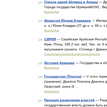
Список царей Шумера и Аккада
— Дре
122
Города государства Шумера&#160;· Ве
Википедия
Династия Юлиев-Клавдиев
— Императ
123
н. э.) Юлии Клавдии (27 до н. э. 68 н.
Википедия
СИРИЯ
— Сирийская Арабская Республи
124
Азии. Площ. 185,2 тыс. км2. Нас. ок. 6 
мусульмане сунниты. Столица г. Дамаск
Советская историческая энциклопедия
История Армении
— Государства и о
125
Википедия
Государство (Платон)
— У этого терм
126
(значения). Диалоги Платона Диалоги 
Лаэртский, книга III …
Википедия
Принцип разделения властей
— Разде
127
государственная власть должна быть р