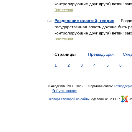
контролирующие друг друга) ветви: за
Википедия
Разделение властей, теория
— Раздел
128
государственная власть должна быть р
контролирующие друг друга) ветви: за
Википедия
Страницы
←
Предыдущая
Сле
1
2
3
4
5
6
© Академик, 2000-2026
Обратная связь:
Техподдерж
👣 Путешествия
Экспорт словарей на сайты
, сделанные на PHP,
Jo