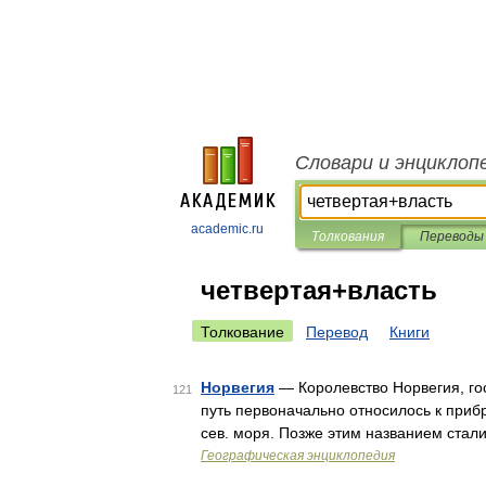
Словари и энциклоп
academic.ru
Толкования
Переводы
четвертая+власть
Толкование
Перевод
Книги
Норвегия
— Королевство Норвегия, гос
121
путь первоначально относилось к приб
сев. моря. Позже этим названием стал
Географическая энциклопедия