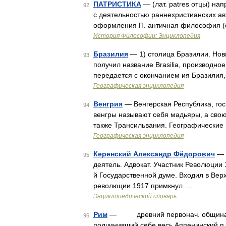
ПАТРИСТИКА
— (лат. patres отцы) на
92
с деятельностью раннехристианских ав
оформления П. античная философия (
История Философии: Энциклопедия
Бразилия
— 1) столица Бразилии. Новы
93
получил название Brasilia, производное
передается с окончанием ия Бразилия, 
Географическая энциклопедия
Венгрия
— Венгерская Республика, гос
94
венгры называют себя мадьяры, а свою
также Трансильвания. Географические
Географическая энциклопедия
Керенский Александр Фёдорович
— (
95
деятель. Адвокат. Участник Революции 
й Государственной думе. Входил в Вер
революции 1917 примкнул …
Энциклопедический словарь
Рим
— древний первонач. община в Др
96
подчинивший себе весь Аппенинский п 