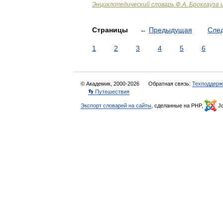
Энциклопедический словарь Ф.А. Брокгауза 
Страницы
←
Предыдущая
Сле
1
2
3
4
5
6
© Академик, 2000-2026
Обратная связь:
Техподдерж
👣 Путешествия
Экспорт словарей на сайты
, сделанные на PHP,
Jo