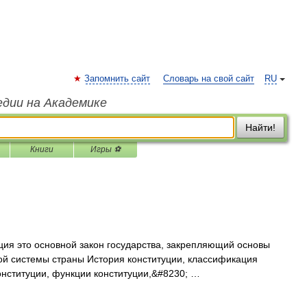
Запомнить сайт
Словарь на свой сайт
RU
едии на Академике
Найти!
Книги
Игры ⚽
уция это основной закон государства, закрепляющий основы
ой системы страны История конституции, классификация
конституции, функции конституции,&#8230; …