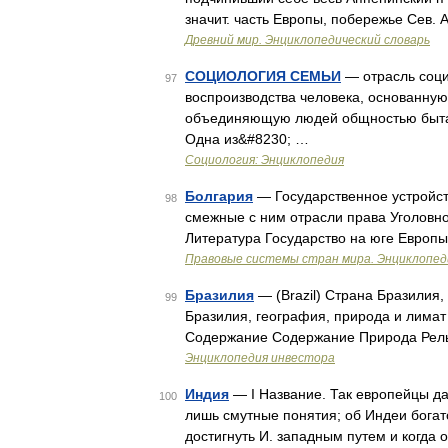
значит. часть Европы, побережье Сев. 
Древний мир. Энциклопедический словарь
СОЦИОЛОГИЯ СЕМЬИ
— отрасль соци
97
воспроизводства человека, основанную
объединяющую людей общностью быта,
Одна из&#8230; …
Социология: Энциклопедия
Болгария
— Государственное устройст
98
смежные с ним отрасли права Уголовно
Литература Государство на юге Европы
Правовые системы стран мира. Энциклопед
Бразилия
— (Brazil) Страна Бразилия
99
Бразилия, география, природа и лимат
Содержание Содержание Природа Рель
Энциклопедия инвестора
Индия
— I Название. Так европейцы д
100
лишь смутные понятия; об Индеи богат
достигнуть И. западным путем и когда