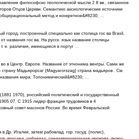
правление философско теологической мысли 2 8 вв., связанное
торов Отцов Церкви. Семантико аксиологические источники
общерациональный метод и конкретное&#8230; …
й город, построенный специально как столица гос ва Brasil,
 от названия гос ва. На русск. язык название столицы
т. е. различия, имеющиеся в португ …
 во в Центр. Европе. Название от этнонима венгры. Сами же
 страну Мадьярорсаг (Magyarorszag) страна мадьяров . См.
 названия мира: Топонимический&#8230; …
1881 1970), российский политический и государственный
1905 07. С 1915 лидер фракции трудовиков в 4
ховный совет масонов России. Во время Февральской
. Италии, затем рабовлад. гор. госуд. (полис),
ов; впослед. рабовлад. средиземноморская держава, включ.