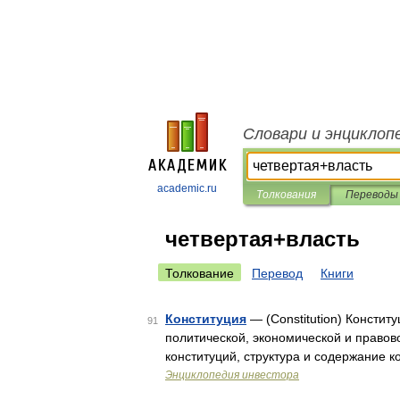
Словари и энциклоп
academic.ru
Толкования
Переводы
четвертая+власть
Толкование
Перевод
Книги
Конституция
— (Constitution) Констит
91
политической, экономической и правов
конституций, структура и содержание 
Энциклопедия инвестора