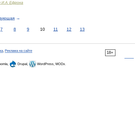
и И.А. Ефрона
дующая
→
7
8
9
10
11
12
13
ка
,
Реклама на сайте
18+
omla,
Drupal,
WordPress, MODx.