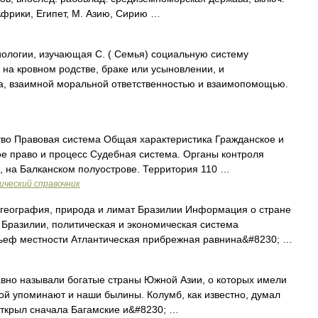
Африки, Египет, М. Азию, Сирию …
ологии, изучающая С. ( Семья) социальную систему
 на кровном родстве, браке или усыновлении, и
 взаимной моральной ответственностью и взаимопомощью.
во Правовая система Общая характеристика Гражданское и
е право и процесс Судебная система. Органы контроля
, на Балканском полуострове. Территория 110 …
ический справочник
, география, природа и лимат Бразилии Информация о стране
 Бразилии, политическая и экономическая система
еф местности Атлантическая прибрежная равнина&#8230; …
авно называли богатые страны Южной Азии, о которых имели
ой упоминают и наши былины. Колумб, как известно, думал
 открыл сначала Багамские и&#8230; …