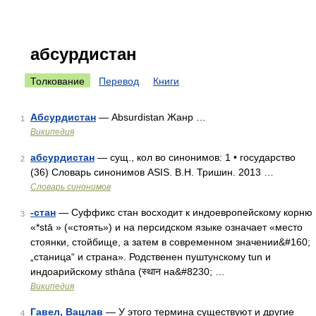
абсурдистан
Толкование
Перевод
Книги
Абсурдистан
— Absurdistan Жанр …
1
Википедия
абсурдистан
— сущ., кол во синонимов: 1 • государство
2
(36) Словарь синонимов ASIS. В.Н. Тришин. 2013 …
Словарь синонимов
-стан
— Суффикс стан восходит к индоевропейскому корню
3
«*stā » («стоять») и на персидском языке означает «место
стоянки, стойбище, а затем в современном значении&#160;
„станица“ и страна». Родственен пуштунскому tun и
индоарийскому sthāna (स्थान на&#8230; …
Википедия
Гавел, Вацлав
— У этого термина существуют и другие
4