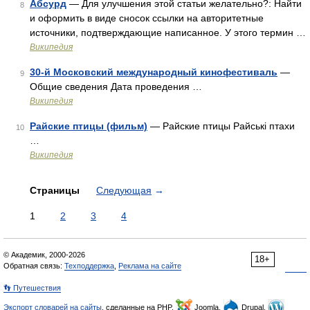
Абсурд
— Для улучшения этой статьи желательно?: Найти
8
и оформить в виде сносок ссылки на авторитетные
источники, подтверждающие написанное. У этого термин …
Википедия
30-й Московский международный кинофестиваль
—
9
Общие сведения Дата проведения …
Википедия
Райские птицы (фильм)
— Райские птицы Райські птахи
10
…
Википедия
Страницы
Следующая
→
1
2
3
4
© Академик, 2000-2026
18+
Обратная связь:
Техподдержка
,
Реклама на сайте
👣 Путешествия
Экспорт словарей на сайты
, сделанные на PHP,
Joomla,
Drupal,