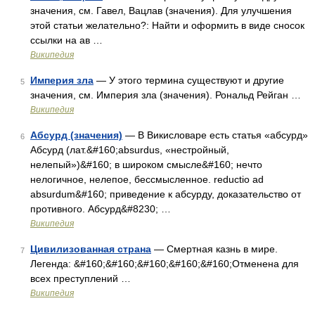
значения, см. Гавел, Вацлав (значения). Для улучшения
этой статьи желательно?: Найти и оформить в виде сносок
ссылки на ав …
Википедия
Империя зла
— У этого термина существуют и другие
5
значения, см. Империя зла (значения). Рональд Рейган …
Википедия
Абсурд (значения)
— В Викисловаре есть статья «абсурд»
6
Абсурд (лат.&#160;absurdus, «нестройный,
нелепый»)&#160; в широком смысле&#160; нечто
нелогичное, нелепое, бессмысленное. reductio ad
absurdum&#160; приведение к абсурду, доказательство от
противного. Абсурд&#8230; …
Википедия
Цивилизованная страна
— Смертная казнь в мире.
7
Легенда: &#160;&#160;&#160;&#160;&#160;Отменена для
всех преступлений …
Википедия