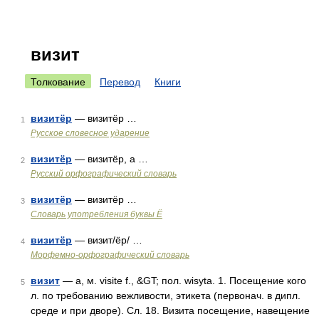
визит
Толкование
Перевод
Книги
визитёр
— визитёр …
1
Русское словесное ударение
визитёр
— визитёр, а …
2
Русский орфографический словарь
визитёр
— визитёр …
3
Словарь употребления буквы Ё
визитёр
— визит/ёр/ …
4
Морфемно-орфографический словарь
визит
— а, м. visite f., &GT; пол. wisyta. 1. Посещение кого
5
л. по требованию вежливости, этикета (первонач. в дипл.
среде и при дворе). Сл. 18. Визита посещение, навещение