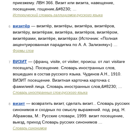
приезжему. ЛВН 366. Визит или визита, навещение,
посещение, гощение,&#8230; …
Исторический словарь галлицизмов русского языка
визитёр
— визитёр, визитёры, визитёра, визитёров,
6
визитёру, визитёрам, визитёра, визитёров, визитёром,
визитёрами, визитёре, визитёрах (Источник: «Полная
акцентуированная парадигма по А. А. Зализняку») …
Формы слов
ВИЗИТ
— (франц. visite, от visiter, происш. от лат. visitare
7
посещать). Посещение. Словарь иностранных слов,
вошедших в состав русского языка. Чудинов А.Н., 1910.
ВИЗИТ посещение. Визитная карточка карточка с
фамилией лица. Словарь иностранных слов,&#8230; …
Словарь иностранных слов русского языка
визит
— возвратить визит, сделать визит... Словарь русских
8
синонимов и сходных по смыслу выражений. под. ред. Н.
Абрамова, М.: Русские словари, 1999. визит посещение,
выезд, приход Словарь русских синонимов …
Словарь синонимов