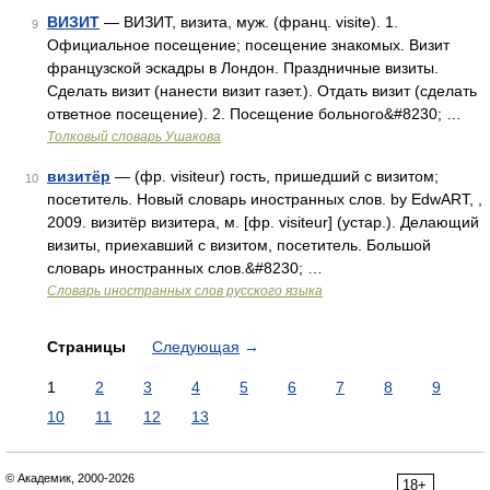
ВИЗИТ
— ВИЗИТ, визита, муж. (франц. visite). 1.
9
Официальное посещение; посещение знакомых. Визит
французской эскадры в Лондон. Праздничные визиты.
Сделать визит (нанести визит газет.). Отдать визит (сделать
ответное посещение). 2. Посещение больного&#8230; …
Толковый словарь Ушакова
визитёр
— (фр. visiteur) гость, пришедший с визитом;
10
посетитель. Новый словарь иностранных слов. by EdwART, ,
2009. визитёр визитера, м. [фр. visiteur] (устар.). Делающий
визиты, приехавший с визитом, посетитель. Большой
словарь иностранных слов.&#8230; …
Словарь иностранных слов русского языка
Страницы
Следующая
→
1
2
3
4
5
6
7
8
9
10
11
12
13
© Академик, 2000-2026
18+