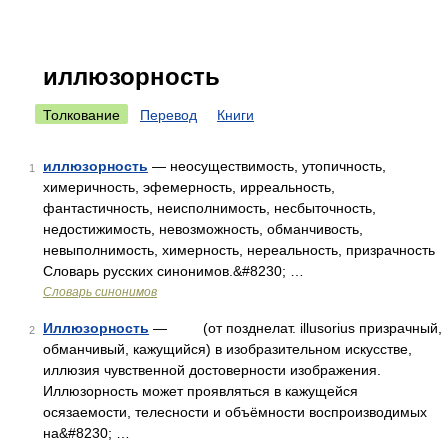
иллюзорность
Толкование
Перевод
Книги
иллюзорность
— неосуществимость, утопичность,
1
химеричность, эфемерность, ирреальность,
фантастичность, неисполнимость, несбыточность,
недостижимость, невозможность, обманчивость,
невыполнимость, химерность, нереальность, призрачность
Словарь русских синонимов.&#8230; …
Словарь синонимов
Иллюзорность
— (от позднелат. illusorius призрачный,
2
обманчивый, кажущийся) в изобразительном искусстве,
иллюзия чувственной достоверности изображения.
Иллюзорность может проявляться в кажущейся
осязаемости, телесности и объёмности воспроизводимых
на&#8230; …