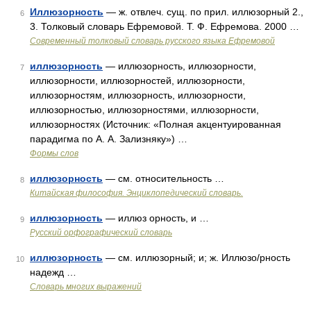
Иллюзорность
— ж. отвлеч. сущ. по прил. иллюзорный 2.,
6
3. Толковый словарь Ефремовой. Т. Ф. Ефремова. 2000 …
Современный толковый словарь русского языка Ефремовой
иллюзорность
— иллюзорность, иллюзорности,
7
иллюзорности, иллюзорностей, иллюзорности,
иллюзорностям, иллюзорность, иллюзорности,
иллюзорностью, иллюзорностями, иллюзорности,
иллюзорностях (Источник: «Полная акцентуированная
парадигма по А. А. Зализняку») …
Формы слов
иллюзорность
— см. относительность …
8
Китайская философия. Энциклопедический словарь.
иллюзорность
— иллюз орность, и …
9
Русский орфографический словарь
иллюзорность
— см. иллюзорный; и; ж. Иллюзо/рность
10
надежд …
Словарь многих выражений