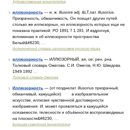
Художественная энциклопедия
иллюзорность
— и, ж. illusoire adj. &LT;лат. illusorius.
3
Призрачность, обманчивость. Он поищет других путей.
столько же иллюзорных, но иллюзорность которых еще не
показана практикой. РО 1891 7 1 281. И вздрогнув,
вспоминаю я об иллюзорности пространства.
Белый&#8230; …
Исторический словарь галлицизмов русского языка
иллюзорность
— ИЛЛЮЗОРНЫЙ, ая, ое; рен, рна.
4
Толковый словарь Ожегова. С.И. Ожегов, Н.Ю. Шведова.
1949 1992 …
Толковый словарь Ожегова
Иллюзорность
— (от позднелат. illusorius призрачный,
5
обманчивый, кажущийся) в изобразительном
искусстве, иллюзия чувственной достоверности
изображения. И. может проявляться в кажущейся
осязаемости, телесности и объёмности воспроизводимых
на плоскости&#8230; …
Большая советская энциклопедия