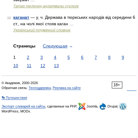
Татар теленең аңлатмалы сүзлеге
каганат
— у, ч. Держава в тюркських народів від середини 6
10
ст., на чолі якої стояв каган …
Український тлумачний словник
Страницы
Следующая
→
1
2
3
4
5
6
7
8
9
10
11
12
13
© Академик, 2000-2026
18+
Обратная связь:
Техподдержка
,
Реклама на сайте
👣 Путешествия
Экспорт словарей на сайты
, сделанные на PHP,
Joomla,
Drupal,
WordPress, MODx.