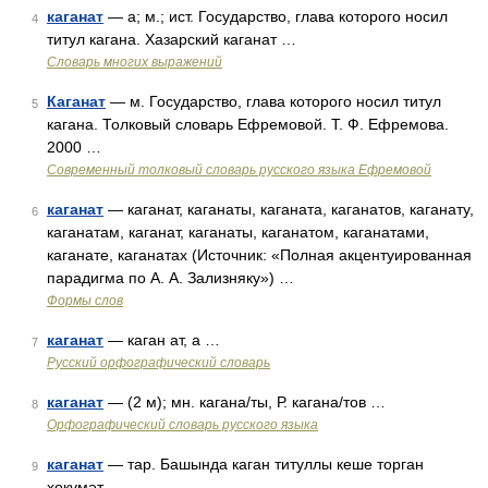
каганат
— а; м.; ист. Государство, глава которого носил
4
титул кагана. Хазарский каганат …
Словарь многих выражений
Каганат
— м. Государство, глава которого носил титул
5
кагана. Толковый словарь Ефремовой. Т. Ф. Ефремова.
2000 …
Современный толковый словарь русского языка Ефремовой
каганат
— каганат, каганаты, каганата, каганатов, каганату,
6
каганатам, каганат, каганаты, каганатом, каганатами,
каганате, каганатах (Источник: «Полная акцентуированная
парадигма по А. А. Зализняку») …
Формы слов
каганат
— каган ат, а …
7
Русский орфографический словарь
каганат
— (2 м); мн. кагана/ты, Р. кагана/тов …
8
Орфографический словарь русского языка
каганат
— тар. Башында каган титуллы кеше торган
9
хөкүмәт …