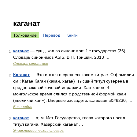
каганат
Толкование
Перевод
Книги
каганат
— сущ., кол во синонимов: 1 • государство (36)
1
Словарь синонимов ASIS. В.Н. Тришин. 2013 …
Словарь синонимов
Каганат
— Это статья о средневековом титуле. О фамилии
2
см.: Каган Каган (хакан, хаган) высший титул суверена в
средневековой кочевой иерархии. Хан ханов. В
монгольское время слился с родственной формой каан
(«великий хан»). Впервые засвидетельствован в&#8230; …
Википедия
каганат
— а; м. Ист. Государство, глава которого носил
3
титул кагана. Хазарский каганат …
Энциклопедический словарь