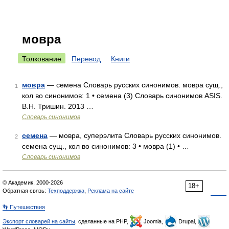
мовра
Толкование
Перевод
Книги
мовра
— семена Словарь русских синонимов. мовра сущ.,
1
кол во синонимов: 1 • семена (3) Словарь синонимов ASIS.
В.Н. Тришин. 2013 …
Словарь синонимов
семена
— мовра, суперэлита Словарь русских синонимов.
2
семена сущ., кол во синонимов: 3 • мовра (1) • …
Словарь синонимов
© Академик, 2000-2026
18+
Обратная связь:
Техподдержка
,
Реклама на сайте
👣 Путешествия
Экспорт словарей на сайты
, сделанные на PHP,
Joomla,
Drupal,