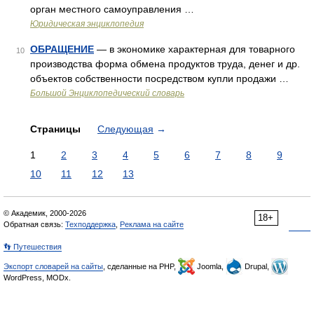
орган местного самоуправления …
Юридическая энциклопедия
ОБРАЩЕНИЕ
— в экономике характерная для товарного
10
производства форма обмена продуктов труда, денег и др.
объектов собственности посредством купли продажи …
Большой Энциклопедический словарь
Страницы
Следующая
→
1
2
3
4
5
6
7
8
9
10
11
12
13
© Академик, 2000-2026
18+
Обратная связь:
Техподдержка
,
Реклама на сайте
👣 Путешествия
Экспорт словарей на сайты
, сделанные на PHP,
Joomla,
Drupal,
WordPress, MODx.