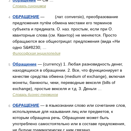
обращение
— См …
3
Словарь синонимов
ОБРАЩЕНИЕ
— (лат. conversio), преобразование
4
предложения путём обмена местами его терминов
субъекта и предиката. О. наз. простым, если при О.
кванторные слова (см. Квантор) не меняются. Просто
обращаются все общеотрицат. предложения (вида «Ни
одно S&#8230; …
Философская энциклопедия
Обращение
— (currency) 1. Любая разновидность денег,
5
находящихся в обращении. 2. Все, что функционирует в
качестве средства обмена (medium of exchange), включая
монеты, банкноты, чеки, переводные векселя (bills of
exchange), простые векселя и т.д. 3. Деньги …
Словарь бизнес-терминов
ОБРАЩЕНИЕ
— в языкознании слово или сочетание слов,
6
используемые для называния лиц или предметов, к
которым обращена речь. Обращение может быть
употреблено самостоятельно или в составе предложения,
не будучи грамматически с ним связано …