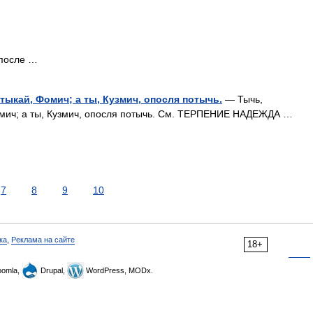
 после …
тыкай, Фомич; а ты, Кузмич, опосля потычь.
— Тычь,
Фомич; а ты, Кузмич, опосля потычь. См. ТЕРПЕНИЕ НАДЕЖДА …
7
8
9
10
ка
,
Реклама на сайте
18+
omla,
Drupal,
WordPress, MODx.