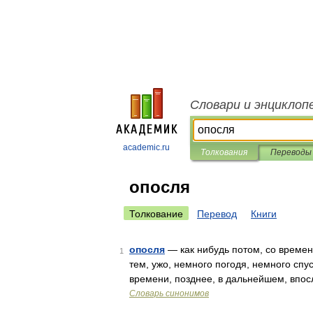
Словари и энциклоп
academic.ru
Толкования
Переводы
опосля
Толкование
Перевод
Книги
опосля
— как нибудь потом, со времене
1
тем, ужо, немного погодя, немного спус
времени, позднее, в дальнейшем, впо
Словарь синонимов