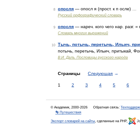
опосля
— опосл я (прост. к п осле) …
8
Русский орфографический словарь
опосля
— нареч. кого чего нар. разг. =
9
Словарь многих выражений
Тычь, потычь, перетычь, Ильич, при
10
потычь, перетычь, Ильич, притыкай, 
В.И. Даль. Пословицы русского народа
Страницы
Следующая
→
1
2
3
4
5
6
© Академик, 2000-2026
Обратная связь:
Техподдерж
👣 Путешествия
Экспорт словарей на сайты
, сделанные на PHP,
Jo