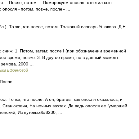
ч. – После, потом. – Поморокуем опосля, ответил сын
9: опосля «потом, позже, после» …
л.). То же, что после, потом. Толковый словарь Ушакова. Д.Н.
. сниж. 1. Потом, затем; после I (при обозначении временной
рое время; позже. 3. В другое время; не в данный момент.
фремова. 2000 …
зыка Ефремовой
= После …
ост. То же, что после. А он, братцы, как опосля оказалось, и
й. Станюкович, На ночных вахтах. Да ведь опосля ее [умершей
спенский, Из путевых&#8230; …