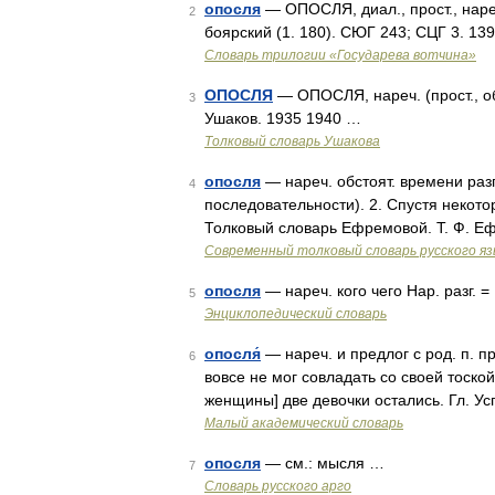
опосля
— ОПОСЛЯ, диал., прост., наре
2
боярский (1. 180). СЮГ 243; СЦГ 3. 13
Словарь трилогии «Государева вотчина»
ОПОСЛЯ
— ОПОСЛЯ, нареч. (прост., об
3
Ушаков. 1935 1940 …
Толковый словарь Ушакова
опосля
— нареч. обстоят. времени разг
4
последовательности). 2. Спустя некото
Толковый словарь Ефремовой. Т. Ф. Е
Современный толковый словарь русского я
опосля
— нареч. кого чего Нар. разг. 
5
Энциклопедический словарь
опосля́
— нареч. и предлог с род. п. пр
6
вовсе не мог совладать со своей тоско
женщины] две девочки остались. Гл. У
Малый академический словарь
опосля
— см.: мысля …
7
Словарь русского арго