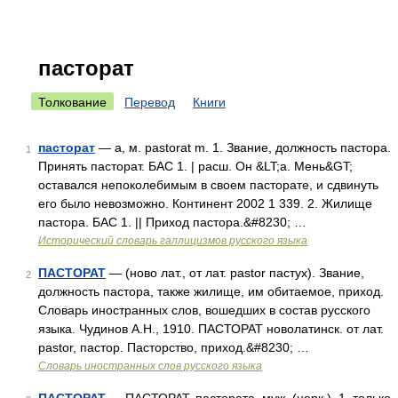
пасторат
Толкование
Перевод
Книги
пасторат
— а, м. pastorat m. 1. Звание, должность пастора.
1
Принять пасторат. БАС 1. | расш. Он &LT;а. Мень&GT;
оставался непоколебимым в своем пасторате, и сдвинуть
его было невозможно. Континент 2002 1 339. 2. Жилище
пастора. БАС 1. || Приход пастора.&#8230; …
Исторический словарь галлицизмов русского языка
ПАСТОРАТ
— (ново лат., от лат. pastor пастух). Звание,
2
должность пастора, также жилище, им обитаемое, приход.
Словарь иностранных слов, вошедших в состав русского
языка. Чудинов А.Н., 1910. ПАСТОРАТ новолатинск. от лат.
pastor, пастор. Пасторство, приход.&#8230; …
Словарь иностранных слов русского языка