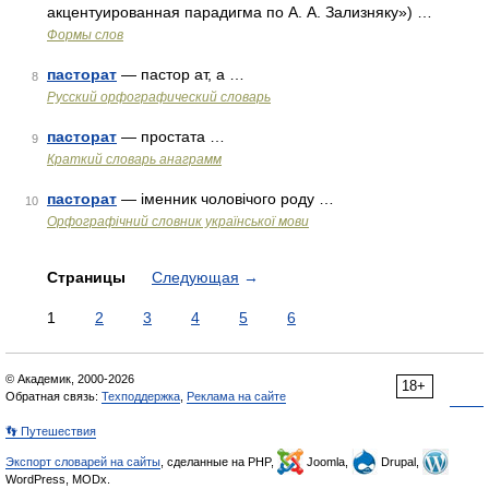
акцентуированная парадигма по А. А. Зализняку») …
Формы слов
пасторат
— пастор ат, а …
8
Русский орфографический словарь
пасторат
— простата …
9
Краткий словарь анаграмм
пасторат
— іменник чоловічого роду …
10
Орфографічний словник української мови
Страницы
Следующая
→
1
2
3
4
5
6
© Академик, 2000-2026
18+
Обратная связь:
Техподдержка
,
Реклама на сайте
👣 Путешествия
Экспорт словарей на сайты
, сделанные на PHP,
Joomla,
Drupal,
WordPress, MODx.