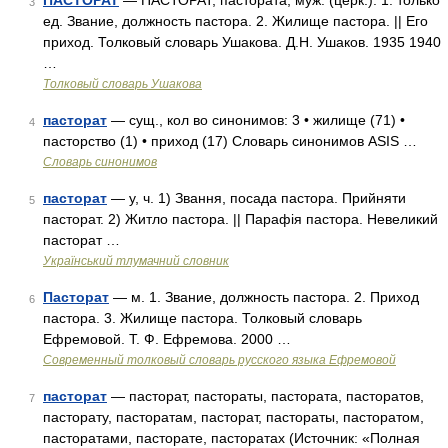
ПАСТОРАТ
— ПАСТОРАТ, пастората, муж. (церк.). 1. только
3
ед. Звание, должность пастора. 2. Жилище пастора. || Его
приход. Толковый словарь Ушакова. Д.Н. Ушаков. 1935 1940
…
Толковый словарь Ушакова
пасторат
— сущ., кол во синонимов: 3 • жилище (71) •
4
пасторство (1) • приход (17) Словарь синонимов ASIS …
Словарь синонимов
пасторат
— у, ч. 1) Звання, посада пастора. Прийняти
5
пасторат. 2) Житло пастора. || Парафія пастора. Невеликий
пасторат …
Український тлумачний словник
Пасторат
— м. 1. Звание, должность пастора. 2. Приход
6
пастора. 3. Жилище пастора. Толковый словарь
Ефремовой. Т. Ф. Ефремова. 2000 …
Современный толковый словарь русского языка Ефремовой
пасторат
— пасторат, пастораты, пастората, пасторатов,
7
пасторату, пасторатам, пасторат, пастораты, пасторатом,
пасторатами, пасторате, пасторатах (Источник: «Полная