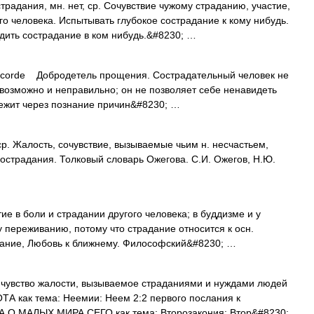
дания, мн. нет, ср. Сочувствие чужому страданию, участие,
о человека. Испытывать глубокое сострадание к кому нибудь.
удить сострадание в ком нибудь.&#8230; …
corde Добродетель прощения. Сострадательный человек не
евозможно и неправильно; он не позволяет себе ненавидеть
лежит через познание причин&#8230; …
 Жалость, сочувствие, вызываемые чьим н. несчастьем,
 сострадания. Толковый словарь Ожегова. С.И. Ожегов, Н.Ю.
е в боли и страдании другого человека; в буддизме и у
переживанию, потому что страдание относится к осн.
адание, Любовь к ближнему. Философский&#8230; …
 чувство жалости, вызываемое страданиями и нуждами людей
А как тема: Неемии: Неем 2:2 первого послания к
А О МАЛЫХ МИРА СЕГО как тема: Второзакония: Втор&#8230;