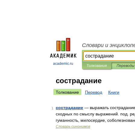
Словари и энциклоп
academic.ru
Толкования
Переводы
сострадание
Толкование
Перевод
Книги
сострадание
— выражать сострадание,
1
сходных по смыслу выражений. под. ред
гуманность, милосердие, соболезнован
Словарь синонимов