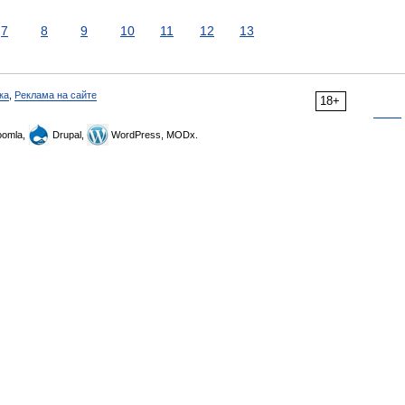
7
8
9
10
11
12
13
ка
,
Реклама на сайте
18+
omla,
Drupal,
WordPress, MODx.