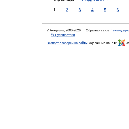
1
2
3
4
5
6
© Академик, 2000-2026
Обратная связь:
Техподдерж
👣 Путешествия
Экспорт словарей на сайты
, сделанные на PHP,
Jo