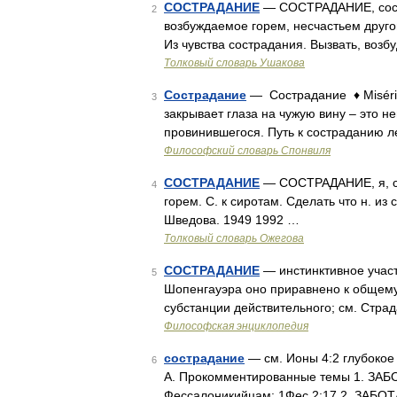
СОСТРАДАНИЕ
— СОСТРАДАНИЕ, состра
2
возбуждаемое горем, несчастьем другог
Из чувства сострадания. Вызвать, возб
Толковый словарь Ушакова
Сострадание
— Сострадание ♦ Miséri
3
закрывает глаза на чужую вину – это н
провинившегося. Путь к состраданию 
Философский словарь Спонвиля
СОСТРАДАНИЕ
— СОСТРАДАНИЕ, я, ср.
4
горем. С. к сиротам. Сделать что н. из
Шведова. 1949 1992 …
Толковый словарь Ожегова
СОСТРАДАНИЕ
— инстинктивное участи
5
Шопенгауэра оно приравнено к общему 
субстанции действительного; см. Стр
Философская энциклопедия
сострадание
— см. Ионы 4:2 глубокое
6
А. Прокомментированные темы 1. ЗАБОТ
Фессалоникийцам: 1Фес 2:17 2. ЗАБОТ