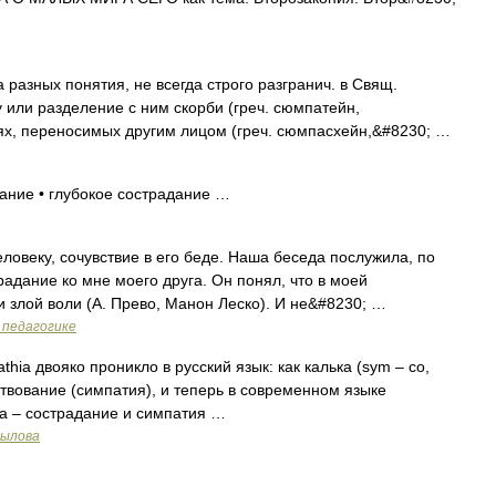
разных понятия, не всегда строго разгранич. в Свящ.
или разделение с ним скорби (греч. сюмпатейн,
ниях, переносимых другим лицом (греч. сюмпасхейн,&#8230; …
ание • глубокое сострадание …
ловеку, сочувствие в его беде. Наша беседа послужила, по
радание ко мне моего друга. Он понял, что в моей
 злой воли (А. Прево, Манон Леско). И не&#8230; …
 педагогике
hia двояко проникло в русский язык: как калька (sym – со,
мствование (симпатия), и теперь в современном языке
а – сострадание и симпатия …
рылова