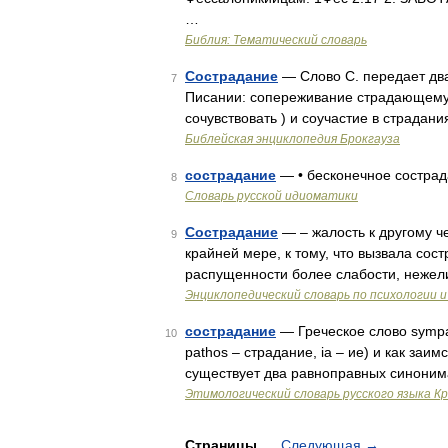
…
Библия: Тематический словарь
Сострадание
— Слово С. передает два 
7
Писании: сопереживание страдающему 
сочувствовать ) и соучастие в страда
Библейская энциклопедия Брокгауза
сострадание
— • бесконечное сострад
8
Словарь русской идиоматики
Сострадание
— – жалость к другому че
9
крайней мере, к тому, что вызвала сост
распущенности более слабости, нежели
Энциклопедический словарь по психологии и
сострадание
— Греческое слово sympat
10
pathos – страдание, ia – ие) и как заи
существует два равноправных синоним
Этимологический словарь русского языка К
Страницы
Следующая
→