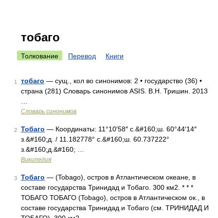
тобаго
Толкование
Перевод
Книги
тобаго
— сущ., кол во синонимов: 2 • государство (36) •
1
страна (281) Словарь синонимов ASIS. В.Н. Тришин. 2013
…
Словарь синонимов
Тобаго
— Координаты: 11°10′58″ с.&#160;ш. 60°44′14″
2
з.&#160;д. / 11.182778° с.&#160;ш. 60.737222°
з.&#160;д.&#160; …
Википедия
Тобаго
— (Tobago), остров в Атлантическом океане, в
3
составе государства Тринидад и Тобаго. 300 км2. * * *
ТОБАГО ТОБАГО (Tobago), остров в Атлантическом ок., в
составе государства Тринидад и Тобаго (см. ТРИНИДАД И