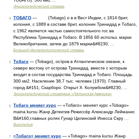
ТОБАГО). 300 км2 …
Энциклопедический словарь
ТОБАГО
— (Tobago) о в в Вест Индии, с 1814 брит,
4
колония, с 1889 в составе брит, колонии Тринидад и Тобаго,
с 1962 является частью самостоятельного гос ва
Республика Тринидад и Тобаго. В 1856 60 использ. марки
Великобритании, затем до 1879 марки&#8230; …
Большой филателистический словарь
Тобаго
— (Tobago), остров в Атлантическом океане, к
5
северо востоку от острова Тринидад, вместе с которым
входит в состав государства Тринидад и Тобаго. Площадь
300 км2. Население 38,7 тыс. человек (1970). Главный
город &#151; Скарборо. Открыт X. Колумбом&#8230; …
Энциклопедический справочник «Латинская Америка»
Тобаго меняет курс
— «Тобаго» меняет курс «Tobago»
6
maina kursu Жанр Детектив Режиссёр Александр Лейманис
В&#160;главных ролях Гунар Цилинский Инесса Скру …
Википедия
«Тобаго» меняет курс
— «Tobago» maina kursu Жанр
7