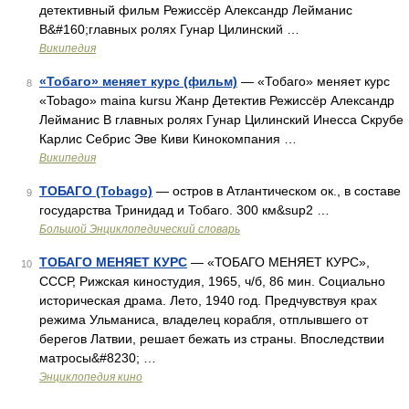
детективный фильм Режиссёр Александр Лейманис
В&#160;главных ролях Гунар Цилинский …
Википедия
«Тобаго» меняет курс (фильм)
— «Тобаго» меняет курс
8
«Tobago» maina kursu Жанр Детектив Режиссёр Александр
Лейманис В главных ролях Гунар Цилинский Инесса Скрубе
Карлис Себрис Эве Киви Кинокомпания …
Википедия
ТОБАГО (Tobago)
— остров в Атлантическом ок., в составе
9
государства Тринидад и Тобаго. 300 км&sup2 …
Большой Энциклопедический словарь
ТОБАГО МЕНЯЕТ КУРС
— «ТОБАГО МЕНЯЕТ КУРС»,
10
СССР, Рижская киностудия, 1965, ч/б, 86 мин. Социально
историческая драма. Лето, 1940 год. Предчувствуя крах
режима Ульманиса, владелец корабля, отплывшего от
берегов Латвии, решает бежать из страны. Впоследствии
матросы&#8230; …
Энциклопедия кино