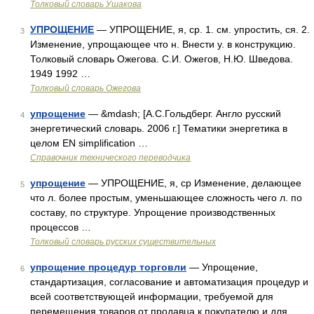
Толковый словарь Ушакова
УПРОЩЕНИЕ
— УПРОЩЕНИЕ, я, ср. 1. см. упростить, ся. 2.
3
Изменение, упрощающее что н. Внести у. в конструкцию.
Толковый словарь Ожегова. С.И. Ожегов, Н.Ю. Шведова.
1949 1992 …
Толковый словарь Ожегова
упрощение
— &mdash; [А.С.Гольдберг. Англо русский
4
энергетический словарь. 2006 г.] Тематики энергетика в
целом EN simplification …
Справочник технического переводчика
упрощение
— УПРОЩЕНИЕ, я, ср Изменение, делающее
5
что л. более простым, уменьшающее сложность чего л. по
составу, по структуре. Упрощение производственных
процессов …
Толковый словарь русских существительных
упрощение процедур торговли
— Упрощение,
6
стандартизация, согласование и автоматизация процедур и
всей соответствующей информации, требуемой для
перемещения товаров от продавца к покупателю и для