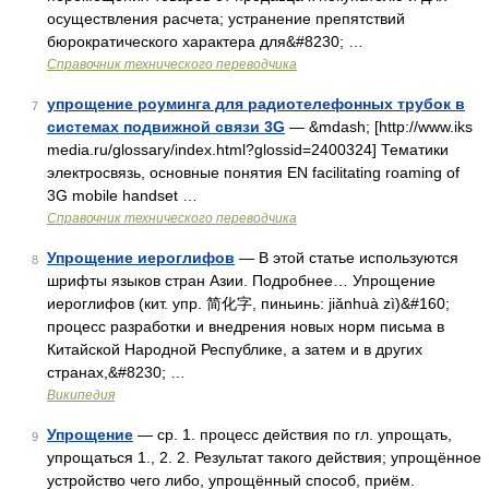
осуществления расчета; устранение препятствий
бюрократического характера для&#8230; …
Справочник технического переводчика
упрощение роуминга для радиотелефонных трубок в
7
системах подвижной связи 3G
— &mdash; [http://www.iks
media.ru/glossary/index.html?glossid=2400324] Тематики
электросвязь, основные понятия EN facilitating roaming of
3G mobile handset …
Справочник технического переводчика
Упрощение иероглифов
— В этой статье используются
8
шрифты языков стран Азии. Подробнее… Упрощение
иероглифов (кит. упр. 简化字, пиньинь: jiǎnhuà zì)&#160;
процесс разработки и внедрения новых норм письма в
Китайской Народной Республике, а затем и в других
странах,&#8230; …
Википедия
Упрощение
— ср. 1. процесс действия по гл. упрощать,
9
упрощаться 1., 2. 2. Результат такого действия; упрощённое
устройство чего либо, упрощённый способ, приём.