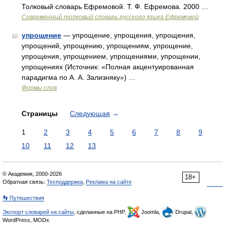
Толковый словарь Ефремовой. Т. Ф. Ефремова. 2000 …
Современный толковый словарь русского языка Ефремовой
упрощение
— упрощение, упрощения, упрощения,
10
упрощений, упрощению, упрощениям, упрощение,
упрощения, упрощением, упрощениями, упрощении,
упрощениях (Источник: «Полная акцентуированная
парадигма по А. А. Зализняку») …
Формы слов
Страницы
Следующая
→
1
2
3
4
5
6
7
8
9
10
11
12
13
© Академик, 2000-2026
18+
Обратная связь:
Техподдержка
,
Реклама на сайте
👣 Путешествия
Экспорт словарей на сайты
, сделанные на PHP,
Joomla,
Drupal,
WordPress, MODx.