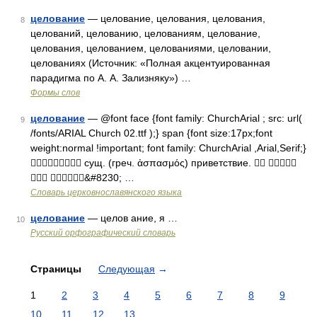
целование
— целование, целования, целования,
8
целований, целованию, целованиям, целование,
целования, целованием, целованиями, целовании,
целованиях (Источник: «Полная акцентуированная
парадигма по А. А. Зализняку») …
Формы слов
целование
— @font face {font family: ChurchArial ; src: url(
9
/fonts/ARIAL Church 02.ttf );} span {font size:17px;font
weight:normal !important; font family: ChurchArial ,Arial,Serif;}
 сущ. (греч. ἀσπασμός) приветствие.  
 &#8230; …
Словарь церковнославянского языка
целование
— целов ание, я …
10
Русский орфографический словарь
Страницы
Следующая
→
1
2
3
4
5
6
7
8
9
10
11
12
13