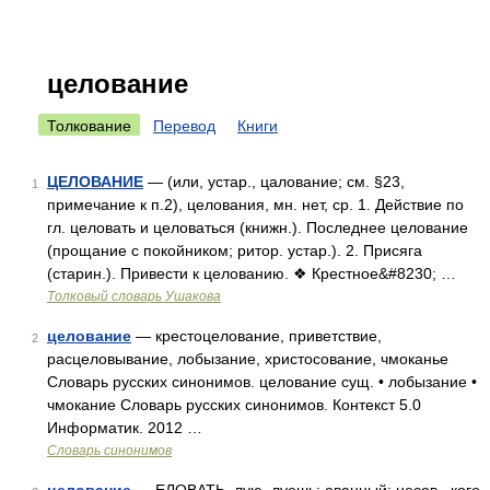
целование
Толкование
Перевод
Книги
ЦЕЛОВАНИЕ
— (или, устар., цалование; см. §23,
1
примечание к п.2), целования, мн. нет, ср. 1. Действие по
гл. целовать и целоваться (книжн.). Последнее целование
(прощание с покойником; ритор. устар.). 2. Присяга
(старин.). Привести к целованию. ❖ Крестное&#8230; …
Толковый словарь Ушакова
целование
— крестоцелование, приветствие,
2
расцеловывание, лобызание, христосование, чмоканье
Словарь русских синонимов. целование сущ. • лобызание •
чмокание Словарь русских синонимов. Контекст 5.0
Информатик. 2012 …
Словарь синонимов