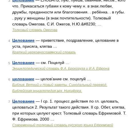
целование
— ЕЛОВАТЬ, лую, луешь; ованный; несов., кого
3
что. Прикасаться губами к кому чему н. в знак любви,
дружбы, преданности или благоговения. . ребёнка. . в губы.
. руку у женщины (в знак почтительности). Толковый
словарь Ожегова. С.И. Ожегов, Н.Ю.&#8230; …
Толковый словарь Ожегова
Целование
— приветствие, поздравление, целование в
4
уста, присяга, клятва …
Краткий церковнославянский словарь
Целование
— см. Поцелуй …
5
Энциклопедический словарь Ф.А. Брокгауза и И.А. Ефрона
целование
— целов’ание см. поцелуй …
6
Библия. Ветхий и Новый заветы. Синодальный перевод.
Библейская энциклопедия арх. Никифора.
Целование
— I ср. 1. процесс действия по гл. целовать,
7
целоваться 2. Результат такого действия. II ср. Обет, клятва,
при которых целуют крест. Толковый словарь Ефремовой. Т.
Ф. Ефремова. 2000 …
Современный толковый словарь русского языка Ефремовой