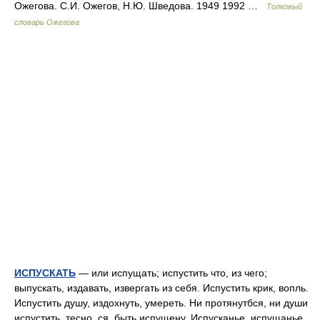
Ожегова. С.И. Ожегов, Н.Ю. Шведова. 1949 1992 …
Толковый
словарь Ожегова
ИСПУСКАТЬ
— или испущать; испустить что, из чего;
выпускать, издавать, извергать из себя. Испустить крик, вопль.
Испустить душу, издохнуть, умереть. Ни протянутбся, ни души
испустить, тесно. ся, быть испущену. Испусканье, испущанье