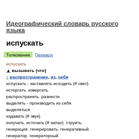
Идеографический словарь русского
языка
испускать
Толкование
Перевод
испускать
▲
вызывать (что)
↑
распространение
,
из
,
себя
испускать - заставлять исходить (# свет).
исторгать. извергать.
распространить. разнести.
выделять - производить из себя.
выделяться.
издавать (# звук).
излучать. источать (# запах). струить.
генерация. генерировать. генеративный.
генератор. генераторный.