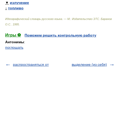
▼
излучение
↓
топливо
Идеографический словарь русского языка. — М.: Издательство ЭТС
.
Баранов
О.С.
.
1995
.
Игры ⚽
Поможем решить контрольную работу
Антонимы
:
поглощать
распространяться от
выделение (из себя)