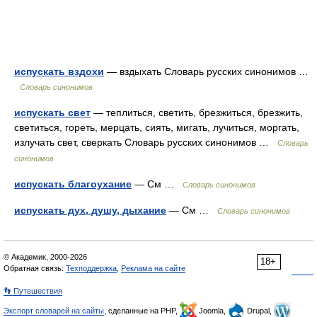
испускать вздохи
— вздыхать Словарь русских синонимов …
Словарь синонимов
испускать свет
— теплиться, светить, брезжиться, брезжить,
светиться, гореть, мерцать, сиять, мигать, лучиться, моргать,
излучать свет, сверкать Словарь русских синонимов …
Словарь
синонимов
испускать благоухание
— См …
Словарь синонимов
испускать дух, душу, дыхание
— См …
Словарь синонимов
© Академик, 2000-2026
18+
Обратная связь:
Техподдержка
,
Реклама на сайте
👣 Путешествия
Экспорт словарей на сайты
, сделанные на PHP,
Joomla,
Drupal,