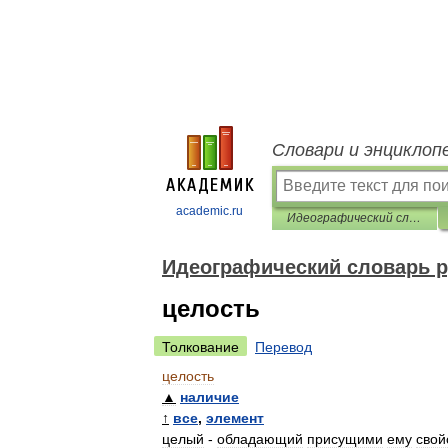
Словари и энциклоп
academic.ru
Идеографический словарь русского языка
Идеографический словарь р
целость
Толкование
Перевод
целость
▲
наличие
↑
все
,
элемент
целый
-
обладающий
присущими
ему
свой