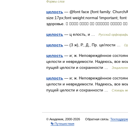
Формы слов
целость
— @font face {font family: ChurchAria
size:17px;font weight:normal !important; font 
здоровье.      
целость
— ц елость, и …
Русский орфографи
целость
— (3 ж), Р., Д., Пр. це/лости …
Ор
целость
— и; ж. Неповреждённое состояни
целости и невредимости. Надеюсь, все мо
пущей целости и сохранности …
Энциклопе
целость
— и; ж. Неповреждённое состояни
целости и невредимости. Надеюсь, все мо
пущей целости и сохранности …
Словарь м
© Академик, 2000-2026
Обратная связь:
Техподдерж
👣 Путешествия