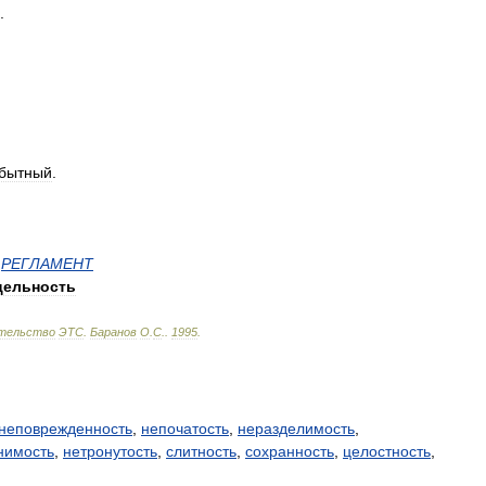
.
бытный
.
,
РЕГЛАМЕНТ
цельность
тельство
ЭТС
.
Баранов
О
.
С
.
.
1995
.
неповрежденность
,
непочатость
,
неразделимость
,
нимость
,
нетронутость
,
слитность
,
сохранность
,
целостность
,