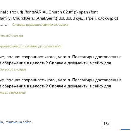
l ; src: url( /fonts/ARIAL Church 02.ttf );} span {font
family: ChurchArial ,Arial,Serif;}  сущ. (греч. ὁλοκληρία)
 … …
Словарь церковнославянского языка
ческий словарь
фографический словарь русского языка
е, полная сохранность кого , чего л. Пассажиры доставлены в
и сбережения в целости? Спрячем документы в сейф для
дический словарь
е, полная сохранность кого , чего л. Пассажиры доставлены в
и сбережения в целости? Спрячем документы в сейф для
ногих выражений
ка
,
Реклама на сайте
18+