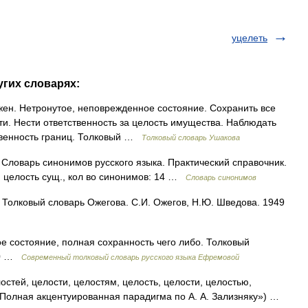
уцелеть
угих словарях:
жен. Нетронутое, неповрежденное состояние. Сохранить все
ти. Нести ответственность за целость имущества. Наблюдать
овенность границ. Толковый …
Толковый словарь Ушакова
 Словарь синонимов русского языка. Практический справочник.
1. целость сущ., кол во синонимов: 14 …
Словарь синонимов
. Толковый словарь Ожегова. С.И. Ожегов, Н.Ю. Шведова. 1949
 состояние, полная сохранность чего либо. Толковый
000 …
Современный толковый словарь русского языка Ефремовой
остей, целости, целостям, целость, целости, целостью,
 «Полная акцентуированная парадигма по А. А. Зализняку») …