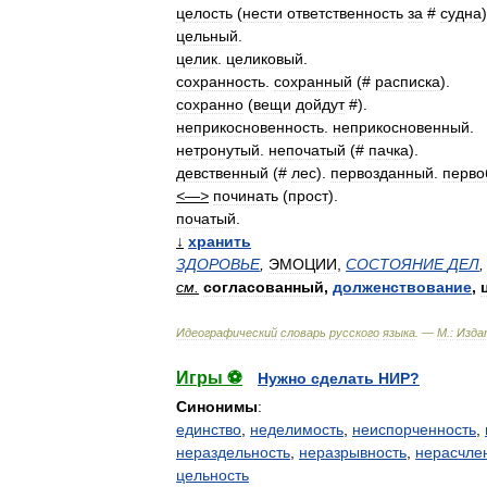
целость
(
нести
ответственность
за
#
судна
)
цельный
.
целик
.
целиковый
.
сохранность
.
сохранный
(#
расписка
).
сохранно
(
вещи
дойдут
#).
неприкосновенность
.
неприкосновенный
.
нетронутый
.
непочатый
(#
пачка
).
девственный
(#
лес
).
первозданный
.
перво
<—>
починать
(
прост
).
початый
.
↓
хранить
ЗДОРОВЬЕ
,
ЭМОЦИИ
,
СОСТОЯНИЕ
ДЕЛ
см
.
согласованный
,
долженствование
,
Идеографический
словарь
русского
языка
. —
М
.
:
Изда
Игры ⚽
Нужно сделать НИР?
Синонимы
:
единство
,
неделимость
,
неиспорченность
,
нераздельность
,
неразрывность
,
нерасчле
цельность