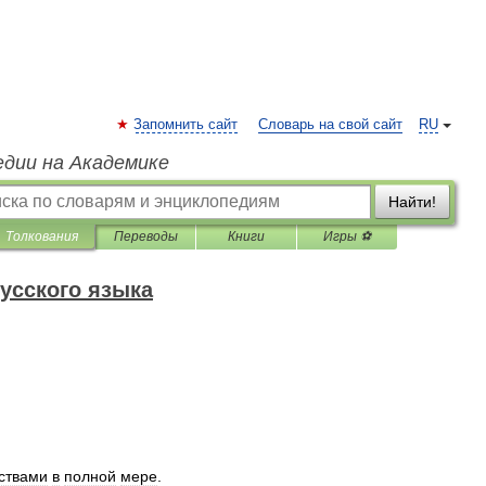
Запомнить сайт
Словарь на свой сайт
RU
едии на Академике
Найти!
Толкования
Переводы
Книги
Игры ⚽
усского языка
ствами
в
полной
мере
.