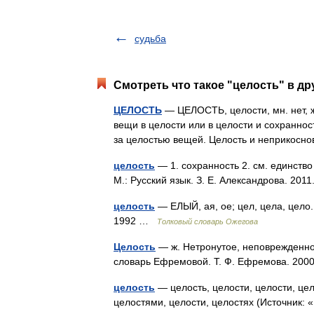
судьба
Смотреть что такое "целость" в др
ЦЕЛОСТЬ
— ЦЕЛОСТЬ, целости, мн. нет, 
вещи в целости или в целости и сохраннос
за целостью вещей. Целость и неприкосн
целость
— 1. сохранность 2. см. единство
М.: Русский язык. З. Е. Александрова. 201
целость
— ЕЛЫЙ, ая, ое; цел, цела, цело
1992 …
Толковый словарь Ожегова
Целость
— ж. Нетронутое, неповрежденное
словарь Ефремовой. Т. Ф. Ефремова. 2
целость
— целость, целости, целости, цел
целостями, целости, целостях (Источник: