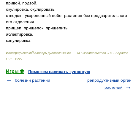
привой. подвой.
окулировка. окулировать.
отводок - укорененный побег растения без предварительного
его отделения.
прищеп. прищепок. прищепить.
аблактировка.
копулировка.
Идеографический словарь русского языка. — М.: Издательство ЭТС
.
Баранов
О.С.
.
1995
.
Игры ⚽
Поможем написать курсовую
болезни растений
репродуктивный орган
растений