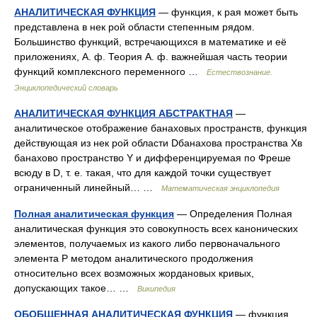
АНАЛИТИЧЕСКАЯ ФУНКЦИЯ
— функция, к рая может быть
представлена в нек рой области степенным рядом.
Большинство функций, встречающихся в математике и её
приложениях, А. ф. Теория А. ф. важнейшая часть теории
функций комплексного переменного …
Естествознание.
Энциклопедический словарь
АНАЛИТИЧЕСКАЯ ФУНКЦИЯ АБСТРАКТНАЯ
—
аналитическое отображение банаховых пространств, функция
действующая из нек рой области Dбанахова пространства Xв
банахово пространство Y и дифференцируемая по Фреше
всюду в D, т. е. такая, что для каждой точки существует
ограниченный линейный… …
Математическая энциклопедия
Полная аналитическая функция
— Определения Полная
аналитическая функция это совокупность всех канонических
элементов, получаемых из какого либо первоначального
элемента P методом аналитического продолжения
относительно всех возможных жордановых кривых,
допускающих такое… …
Википедия
ОБОБЩЕННАЯ АНАЛИТИЧЕСКАЯ ФУНКЦИЯ
— функция