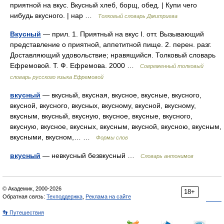
приятной на вкус. Вкусный хлеб, борщ, обед. | Купи чего
нибудь вкусного. | нар …
Толковый словарь Дмитриева
Вкусный
— прил. 1. Приятный на вкус I. отт. Вызывающий
представление о приятной, аппетитной пище. 2. перен. разг.
Доставляющий удовольствие; нравящийся. Толковый словарь
Ефремовой. Т. Ф. Ефремова. 2000 …
Современный толковый
словарь русского языка Ефремовой
вкусный
— вкусный, вкусная, вкусное, вкусные, вкусного,
вкусной, вкусного, вкусных, вкусному, вкусной, вкусному,
вкусным, вкусный, вкусную, вкусное, вкусные, вкусного,
вкусную, вкусное, вкусных, вкусным, вкусной, вкусною, вкусным,
вкусными, вкусном,… …
Формы слов
вкусный
— невкусный безвкусный …
Словарь антонимов
© Академик, 2000-2026
18+
Обратная связь:
Техподдержка
,
Реклама на сайте
👣 Путешествия