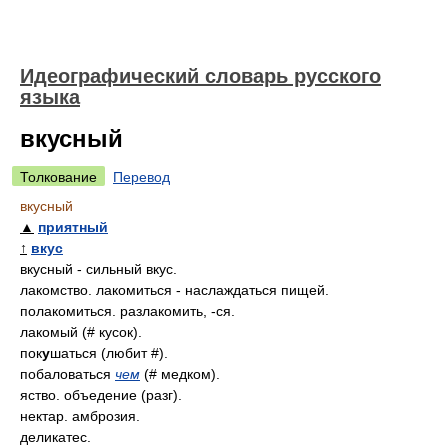
Идеографический словарь русского
языка
вкусный
Толкование
Перевод
вкусный
▲
приятный
↑
вкус
вкусный - сильный вкус.
лакомство. лакомиться - наслаждаться пищей.
полакомиться. разлакомить, -ся.
лакомый (# кусок).
пок
у
шаться (любит #).
побаловаться
чем
(# медком).
яство. объедение (разг).
нектар. амброзия.
деликатес.