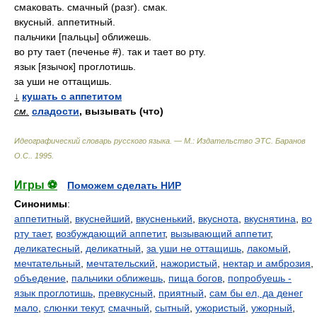
смаковать. смачный (разг). смак.
вкусный. аппетитный.
пальчики [пальцы] оближешь.
во рту тает (печенье #). так и тает во рту.
язык [язычок] проглотишь.
за уши не оттащишь.
↓
кушать с аппетитом
см.
сладости
, вызывать (что)
Идеографический словарь русского языка. — М.: Издательство ЭТС
.
Баранов
О.С.
.
1995
.
Игры ⚽
Поможем сделать НИР
Синонимы
:
аппетитный
,
вкуснейший
,
вкусненький
,
вкуснота
,
вкуснятина
,
во
рту тает
,
возбуждающий аппетит
,
вызывающий аппетит
,
деликатесный
,
деликатный
,
за уши не оттащишь
,
лакомый
,
мечтательный
,
мечтательский
,
нажористый
,
нектар и амброзия
,
объедение
,
пальчики оближешь
,
пища богов
,
попробуешь -
язык проглотишь
,
превкусный
,
приятный
,
сам бы ел, да денег
мало
,
слюнки текут
,
смачный
,
сытный
,
ужористый
,
ужорный
,