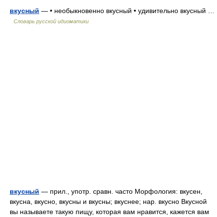
вкусный
— • необыкновенно вкусный • удивительно вкусный …
Словарь русской идиоматики
вкусный
— прил., употр. сравн. часто Морфология: вкусен,
вкусна, вкусно, вкусны и вкусны; вкуснее; нар. вкусно Вкусной
вы называете такую пищу, которая вам нравится, кажется вам