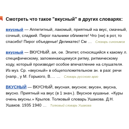
Смотреть что такое "вкусный" в других словарях:
вкусный
— Аппетитный, лакомый, приятный на вкус, смачный,
сочный, сладкий. Пирог пальчики оближете! Что (ни) в рот, то
спасибо! Пирог объеденье! Деликатес! См …
Словарь синонимов
вкусный
— ВКУСНЫЙ, ая, ое. Эпитет, относящийся к какому л.
специфическому, запоминающемуся ритму, ритмическому
ходу, который производит особое впечатление на слушателя.
Из муз. Ср. «вкусный» в общеположительном зн. в разг. речи
(напр., у М. Горького, В.… …
Словарь русского арго
ВКУСНЫЙ
— ВКУСНЫЙ, вкусная, вкусное; вкусен, вкусна,
вкусно. Приятный на вкус (в 1 знач.). Вкусное кушанье. «Куры
очень вкусны.» Крылов. Толковый словарь Ушакова. Д.Н.
Ушаков. 1935 1940 …
Толковый словарь Ушакова