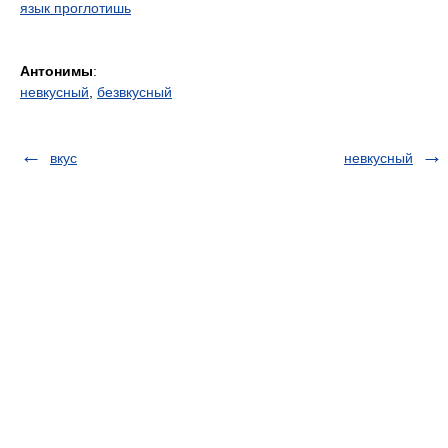
язык проглотишь
Антонимы
:
невкусный
,
безвкусный
вкус
невкусный