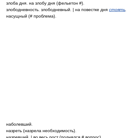
злоба дня. на злобу дня (фельетон #).
злободневность. злободневный. | на повестке дня
стоять
.
насущный (# проблема).
наболевший.
назреть (назрела необходимость).
назревший. | во весь рост (поднялся # вопрос).