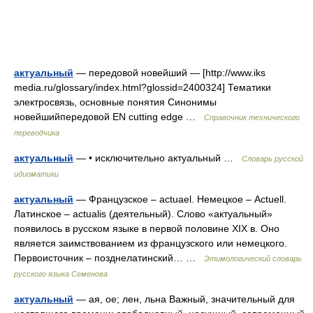
актуальный
— передовой новейший — [http://www.iks
media.ru/glossary/index.html?glossid=2400324] Тематики
электросвязь, основные понятия Синонимы
новейшийпередовой EN cutting edge …
Справочник технического
переводчика
актуальный
— • исключительно актуальный …
Словарь русской
идиоматики
актуальный
— Французское – actuael. Немецкое – Actuell.
Латинское – actualis (деятельный). Слово «актуальный»
появилось в русском языке в первой половине XIX в. Оно
является заимствованием из французского или немецкого.
Первоисточник – позднелатинский… …
Этимологический словарь
русского языка Семенова
актуальный
— ая, ое; лен, льна Важный, значительный для