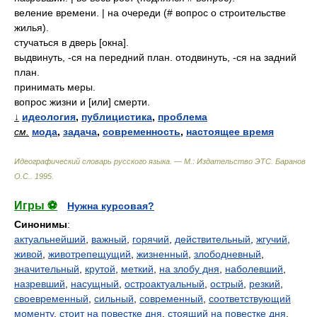
веление времени. | на очереди (# вопрос о строительстве
жилья).
стучаться в дверь [окна].
выдвинуть, -ся на передний план. отодвинуть, -ся на задний
план.
принимать меры.
вопрос жизни и [или] смерти.
↓
идеология
,
публицистика
,
проблема
см.
мода
,
задача
,
современность
,
настоящее время
Идеографический словарь русского языка. — М.: Издательство ЭТС
.
Баранов
О.С.
.
1995
.
Игры ⚽
Нужна курсовая?
Синонимы
:
актуальнейший
,
важный
,
горячий
,
действительный
,
жгучий
,
живой
,
животрепещущий
,
жизненный
,
злободневный
,
значительный
,
крутой
,
меткий
,
на злобу дня
,
наболевший
,
назревший
,
насущный
,
остроактуальный
,
острый
,
резкий
,
своевременный
,
сильный
,
современный
,
соответствующий
моменту
,
стоит на повестке дня
,
стоящий на повестке дня
,