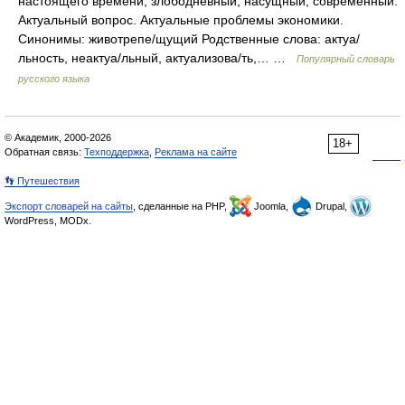
настоящего времени; злободневный, насущный, современный.
Актуальный вопрос. Актуальные проблемы экономики.
Синонимы: животрепе/щущий Родственные слова: актуа/
льность, неактуа/льный, актуализова/ть,… …
Популярный словарь
русского языка
© Академик, 2000-2026
18+
Обратная связь:
Техподдержка
,
Реклама на сайте
👣 Путешествия
Экспорт словарей на сайты
, сделанные на PHP,
Joomla,
Drupal,
WordPress, MODx.