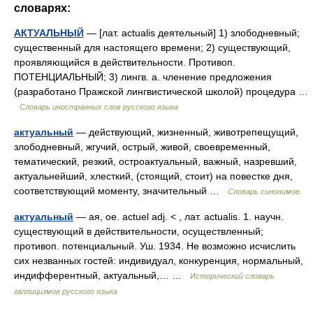
словарях:
АКТУАЛЬНЫЙ
— [лат. actualis деятельный] 1) злободневный;
существенный для настоящего времени; 2) существующий,
проявляющийся в действительности. Противоп.
ПОТЕНЦИАЛЬНЫЙ; 3) лингв. а. членение предложения
(разработано Пражской лингвистической школой) процедура …
Словарь иностранных слов русского языка
актуальный
— действующий, жизненный, животрепещущий,
злободневный, жгучий, острый, живой, своевременный,
тематический, резкий, остроактуальный, важный, назревший,
актуальнейший, хлесткий, (стоящий, стоит) на повестке дня,
соответствующий моменту, значительный …
Словарь синонимов
актуальный
— ая, ое. actuel adj. < , лат. actualis. 1. научн.
существующий в действительности, осуществленный;
противоп. потенциальный. Уш. 1934. Не возможно исчислить
сих незванных гостей: индивидуал, конкуренция, нормальный,
индифферентный, актуальный,… …
Исторический словарь
галлицизмов русского языка