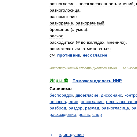
разногласие
-
несогласованность
мнений
;
разноголосица
.
разномыслие
.
разноречие
.
разноречивый
.
брожение
(#
умов
).
раскол
.
расходиться
(#
во
взглядах
,
мнениях
).
размежеваться
.
отмежеваться
.
см
.
противник
,
несогласие
Идеографический
словарь
русского
языка
. —
М
.
:
Изда
Игры ⚽
Поможем сделать НИР
Синонимы
:
беспорядок
,
двоегласие
,
диссонанс
,
контр
несовпадение
,
несогласие
,
несогласованн
разброд
,
раздор
,
разлад
,
разногласица
,
ра
расхождение
,
рознь
,
спор
единодушие