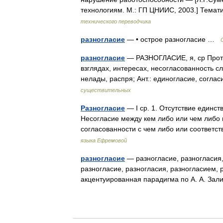
технологиям. М.: ГП ЦНИИС, 2003.] Тем
технического переводчика
разногласие
— • острое разногласие …
разногласие
— РАЗНОГЛАСИЕ, я, ср Против
взглядах, интересах, несогласованность сл
нелады, распря; Ант.: единогласие, согл
существительных
Разногласие
— I ср. 1. Отсутствие единст
Несогласие между кем либо или чем либо 
согласованности с чем либо или соответ
языка Ефремовой
разногласие
— разногласие, разногласия,
разногласие, разногласия, разногласием, 
акцентуированная парадигма по А. А. За