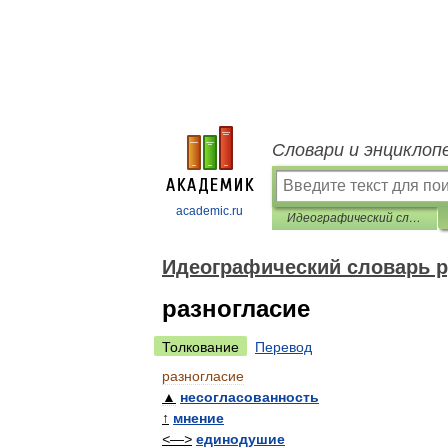
Словари и энциклоп
academic.ru
Идеографический словарь русского языка
Идеографический словарь р
разногласие
Толкование
Перевод
разногласие
▲
несогласованность
↑
мнение
<—>
единодушие