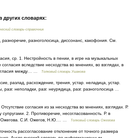
в других словарях:
еский словарь-справочник
разноречие, разноголосица, диссонанс, какофония. См.
я, ср. 1. Нестройность в пении, в игре на музыкальных
е согласия вследствие несходства во мнениях, во взглядах, в
зногласия между… …
Толковый словарь Ушакова
 разлад, расхождение, трения, устар. неладица, устар.
ды, разг. неполадки, разг. неурядица, разг. разноголосица …
тсутствие согласия из за несходства во мнениях, взглядах. Р.
супругами. 2. Противоречие, несогласованность. Р. в
ь Ожегова. С.И. Ожегов, Н.Ю.… …
Толковый словарь Ожегова
очность рассогласование отклонение от точного размера
енко. Англо русский словарь по информационным