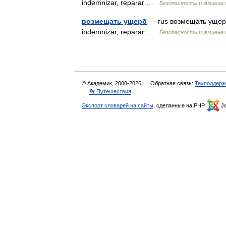
indemnizar, reparar …
Безопасность и гигиена 
возмещать ущерб
— rus возмещать ущерб 
indemnizar, reparar …
Безопасность и гигиена 
© Академик, 2000-2026
Обратная связь:
Техподдерж
👣 Путешествия
Экспорт словарей на сайты
, сделанные на PHP,
Jo