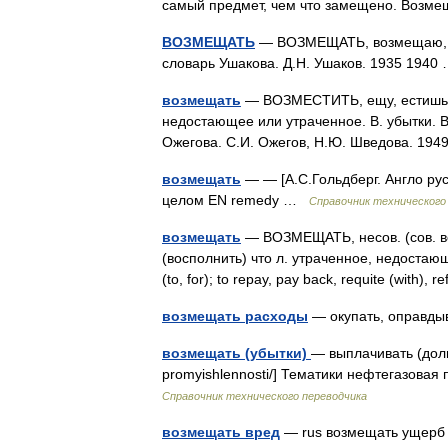
самый предмет, чем что замещено. Возме
ВОЗМЕЩАТЬ
— ВОЗМЕЩАТЬ, возмещаю, во
словарь Ушакова. Д.Н. Ушаков. 1935 194
возмещать
— ВОЗМЕСТИТЬ, ещу, естишь; е
недостающее или утраченное. В. убытки. 
Ожегова. С.И. Ожегов, Н.Ю. Шведова. 19
возмещать
— — [А.С.Гольдберг. Англо рус
целом EN remedy …
Справочник технического
возмещать
— ВОЗМЕЩАТЬ, несов. (сов. во
(восполнить) что л. утраченное, недостающе
(to, for); to repay, pay back, requite (with),
возмещать расходы
— окупать, оправды
возмещать (убытки)
— выплачивать (долг) 
promyishlennosti/] Тематики нефтегазова
Справочник технического переводчика
возмещать вред
— rus возмещать ущерб (в