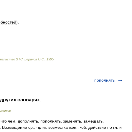
обностей
).
тельство
ЭТС
.
Баранов
О
.
С
.
.
1995
.
пополнять
 других словарях:
нонимов
о чем, дополнять, пополнять, заменять, замещать,
Возмещение ср., ·длит. возместка жен., ·об. действие по гл. и