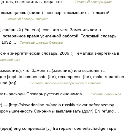
щатель, возместитель, ница, кто… …
Толковый словарь Даля
змещаешь (книжн.). несовер. к возместить. Толковый
0 …
Толковый словарь Ушакова
щённый ( ён, ена); сов., что чем. Заменить чем н.
В. потерянное время усиленной работой. Толковый словарь
49 1992 …
Толковый словарь Ожегова
ский энергетический словарь. 2006 г.] Тематики энергетика в
 переводчика
зместить), что. Заменять (заменить) или восполнять
е [impf. to compensate (for), recompense (for), make reparation
 refund (to)].… …
Большой толковый словарь русских глаголов
вать расходы Словарь русских синонимов …
Словарь синонимов
— [http://slovarionline.ru/anglo russkiy slovar neftegazovoy
я промышленность Синонимы выплачивать (долг) EN refund …
ред) eng compensate [v.] fra réparer deu entschädigen spa