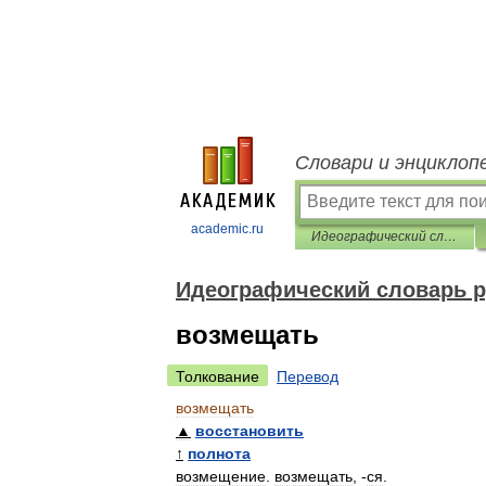
Словари и энциклоп
academic.ru
Идеографический словарь русского языка
Идеографический словарь р
возмещать
Толкование
Перевод
возмещать
▲
восстановить
↑
полнота
возмещение
.
возмещать
, -
ся
.