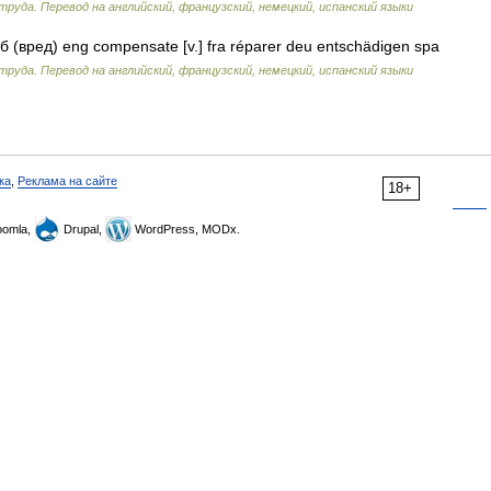
труда. Перевод на английский, французский, немецкий, испанский языки
(вред) eng compensate [v.] fra réparer deu entschädigen spa
труда. Перевод на английский, французский, немецкий, испанский языки
ка
,
Реклама на сайте
18+
omla,
Drupal,
WordPress, MODx.