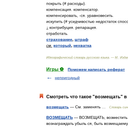
покрыть
(#
расходы
).
компенсация
.
компенсатор
.
компенсировать
, -
ся
.
уравновесить
.
искупить
(#
усидчивостью
недостаток
спос
↓
контрибуция
.
репарация
.
отработать
.
страхование
,
штраф
см
.
который
,
нехватка
Идеографический
словарь
русского
языка
. —
М
.
:
Изда
Игры ⚽
Поможем написать реферат
непригодный
Смотреть что такое "возмещать" в
возмещать
— См. заменять …
Словарь си
ВОЗМЕЩАТЬ
— ВОЗМЕЩАТЬ, возместить чт
вознаграждать убыль ся, быть возмещаему. 