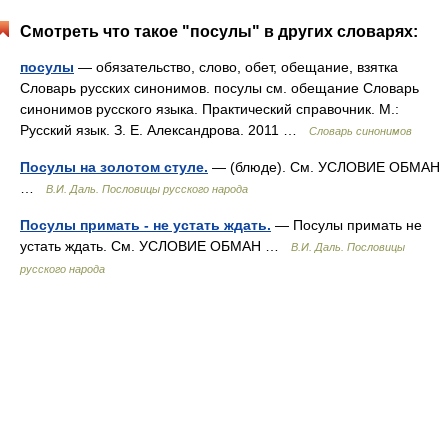
Смотреть что такое "посулы" в других словарях:
посулы
— обязательство, слово, обет, обещание, взятка
Словарь русских синонимов. посулы см. обещание Словарь
синонимов русского языка. Практический справочник. М.:
Русский язык. З. Е. Александрова. 2011 …
Словарь синонимов
Посулы на золотом стуле.
— (блюде). См. УСЛОВИЕ ОБМАН
…
В.И. Даль. Пословицы русского народа
Посулы примать - не устать ждать.
— Посулы примать не
устать ждать. См. УСЛОВИЕ ОБМАН …
В.И. Даль. Пословицы
русского народа