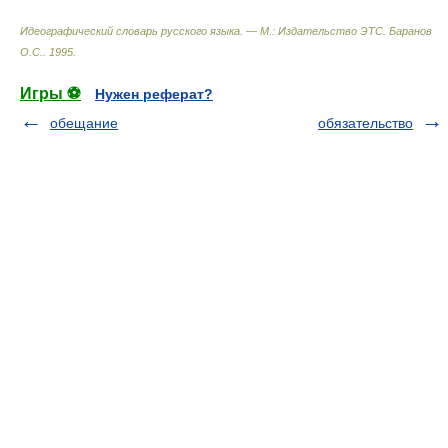
Идеографический словарь русского языка. — М.: Издательство ЭТС
.
Баранов
О.С.
.
1995
.
Игры ⚽
Нужен реферат?
обещание
обязательство