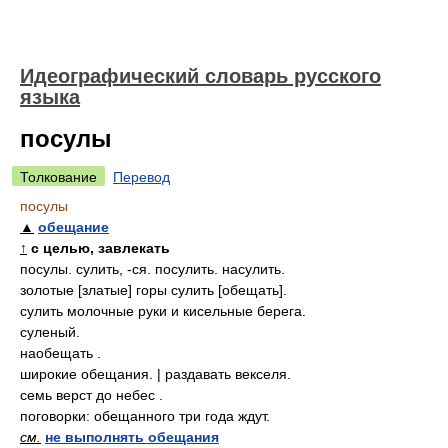
Идеографический словарь русского
языка
посулы
Толкование
Перевод
посулы
▲
обещание
↑
с целью, завлекать
посулы. сулить, -ся. посулить. насулить.
золотые [златые] горы сулить [обещать].
сулить молочные руки и кисельные берега.
суленый.
наобещать .
широкие обещания. | раздавать векселя.
семь верст до небес .
поговорки: обещанного три года ждут.
см.
не выполнять обещания