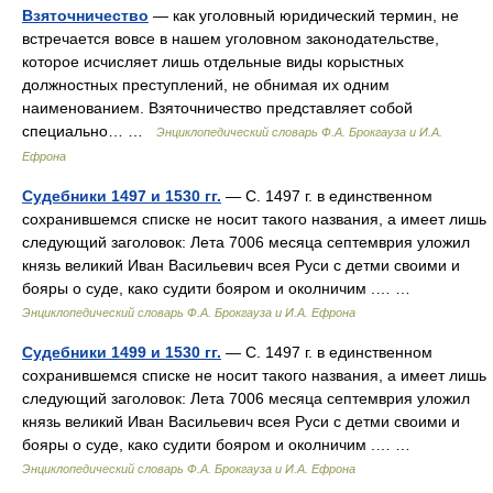
Взяточничество
— как уголовный юридический термин, не
встречается вовсе в нашем уголовном законодательстве,
которое исчисляет лишь отдельные виды корыстных
должностных преступлений, не обнимая их одним
наименованием. Взяточничество представляет собой
специально… …
Энциклопедический словарь Ф.А. Брокгауза и И.А.
Ефрона
Судебники 1497 и 1530 гг.
— С. 1497 г. в единственном
сохранившемся списке не носит такого названия, а имеет лишь
следующий заголовок: Лета 7006 месяца септемврия уложил
князь великий Иван Васильевич всея Руси с детми своими и
бояры о суде, како судити бояром и околничим .… …
Энциклопедический словарь Ф.А. Брокгауза и И.А. Ефрона
Судебники 1499 и 1530 гг.
— С. 1497 г. в единственном
сохранившемся списке не носит такого названия, а имеет лишь
следующий заголовок: Лета 7006 месяца септемврия уложил
князь великий Иван Васильевич всея Руси с детми своими и
бояры о суде, како судити бояром и околничим .… …
Энциклопедический словарь Ф.А. Брокгауза и И.А. Ефрона