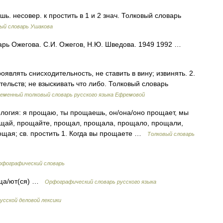
несовер. к простить в 1 и 2 знач. Толковый словарь
ый словарь Ушакова
арь Ожегова. С.И. Ожегов, Н.Ю. Шведова. 1949 1992 …
оявлять снисходительность, не ставить в вину; извинять. 2.
тельств; не взыскивать что либо. Толковый словарь
еменный толковый словарь русского языка Ефремовой
фология: я прощаю, ты прощаешь, он/она/оно прощает, мы
щай, прощайте, прощал, прощала, прощало, прощали,
ая; св. простить 1. Когда вы прощаете …
Толковый словарь
рфографический словарь
, ща/ют(ся) …
Орфографический словарь русского языка
усской деловой лексики