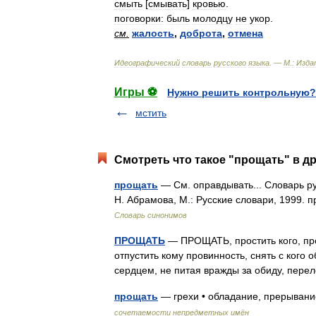
смыть
[
смывать
]
кровью
.
поговорки:
быль
молодцу
не
укор
.
см
.
жалость
,
доброта
,
отмена
Идеографический
словарь
русского
языка
. —
М
.
:
Изда
Игры ⚽
Нужно решить контрольную?
мстить
Смотреть что такое "прощать" в др
прощать
— См. оправдывать... Словарь ру
Н. Абрамова, М.: Русские словари, 1999.
Словарь синонимов
ПРОЩАТЬ
— ПРОЩАТЬ, простить кого, прос
отпустить кому провинность, снять с кого 
сердцем, не питая вражды за обиду, пер
прощать
— грехи • обладание, прерыван
сочетаемости непредметных имён