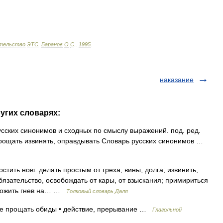
тельство
ЭТС
.
Баранов
О
.
С
.
.
1995
.
наказание
угих словарях:
сских синонимов и сходных по смыслу выражений. под. ред.
 прощать извинять, оправдывать Словарь русских синонимов …
тить новг. делать простым от греха, вины, долга; извинить,
обязательство, освобождать от кары, от взыскания; примириться
еложить гнев на… …
Толковый словарь Даля
ие прощать обиды • действие, прерывание …
Глагольной