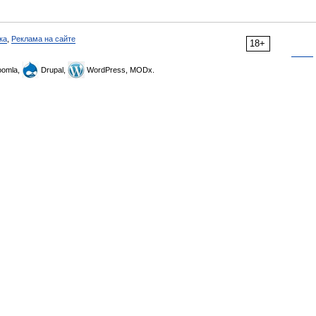
ка
,
Реклама на сайте
18+
omla,
Drupal,
WordPress, MODx.