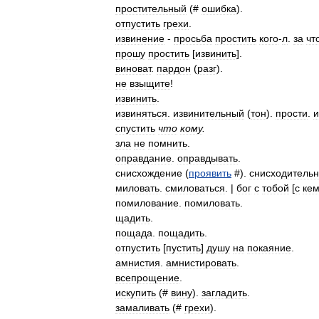
простительный
(#
ошибка
).
отпустить
грехи
.
извинение
-
просьба
простить
кого
-
л
.
за
чт
прошу
простить
[
извинить
].
виноват
.
пардон
(
разг
).
не
взыщите
!
извинить
.
извиняться
.
извинительный
(
тон
).
прости
.
и
спустить
что
кому
.
зла
не
помнить
.
оправдание
.
оправдывать
.
снисхождение
(
проявить
#).
снисходитель
миловать
.
смиловаться
. |
бог
с
тобой
[
с
ке
помилование
.
помиловать
.
щадить
.
пощада
.
пощадить
.
отпустить
[
пустить
]
душу
на
покаяние
.
амнистия
.
амнистировать
.
всепрощение
.
искупить
(#
вину
).
загладить
.
замаливать
(#
грехи
).