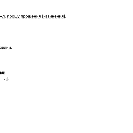
о
-
л
.
прошу
прощения
[
извинения
].
звини
.
ный
.
м
-
л
].