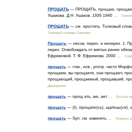
ПРОЩАТЬ
— ПРОЩАТЬ, прощаю, прощаешь. 
Ушакова. Д.Н. Ушаков. 1935 1940 …
Толков
ПРОЩАТЬ
— см. простить. Толковый слов
Толковый словарь Ожегова
Прощать
— несов. перех. и неперех. 1. Пр
перех. Освобождать от взятых ранее обяза
Ефремовой. Т. Ф. Ефремова. 2000 …
Совр
прощать
— глаг., нсв., употр. часто Мор
прощаем, вы прощаете, они прощают, про
прощающий, прощаемый, прощавший, прощ
Дмитриева
прощать
— прощ ать, аю, ает …
Русский о
прощать
— (I), проща/ю(сь), ща/ешь(ся)
прощать
— Syn: см. извинять …
Тезаурус р