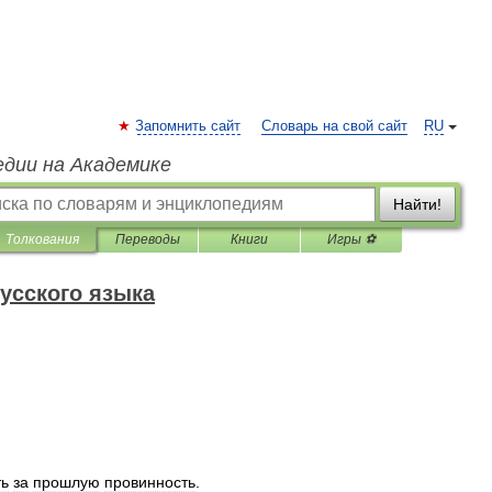
Запомнить сайт
Словарь на свой сайт
RU
едии на Академике
Найти!
Толкования
Переводы
Книги
Игры ⚽
усского языка
ть
за
прошлую
провинность
.