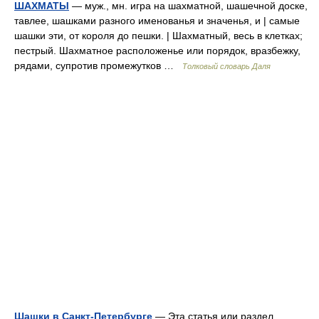
ШАХМАТЫ
— муж., мн. игра на шахматной, шашечной доске,
тавлее, шашками разного именованья и значенья, и | самые
шашки эти, от короля до пешки. | Шахматный, весь в клетках;
пестрый. Шахматное расположенье или порядок, вразбежку,
рядами, супротив промежутков …
Толковый словарь Даля
Шашки в Санкт-Петербурге
— Эта статья или раздел