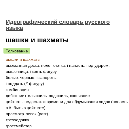
Идеографический словарь русского
языка
шашки и шахматы
Толкование
шашки и шахматы
шахматная доска. поле. клетка. і напасть. под ударом.
шашечница. і взять фигуру.
белые. черные. і запереть.
і поддать (# фигуру).
комбинация.
дебют. миттельшпиль. эндшпиль, окончание.
цейтнот - недостаток времени для обдумывания ходов (попасть
в #. быть в цейтноте).
просмотр. зевок (разг).
трехходовка.
гроссмейстер.