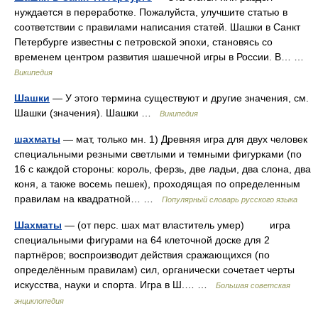
нуждается в переработке. Пожалуйста, улучшите статью в
соответствии с правилами написания статей. Шашки в Санкт
Петербурге известны с петровской эпохи, становясь со
временем центром развития шашечной игры в России. В… …
Википедия
Шашки
— У этого термина существуют и другие значения, см.
Шашки (значения). Шашки …
Википедия
шахматы
— мат, только мн. 1) Древняя игра для двух человек
специальными резными светлыми и темными фигурками (по
16 с каждой стороны: король, ферзь, две ладьи, два слона, два
коня, а также восемь пешек), проходящая по определенным
правилам на квадратной… …
Популярный словарь русского языка
Шахматы
— (от перс. шах мат властитель умер) игра
специальными фигурами на 64 клеточной доске для 2
партнёров; воспроизводит действия сражающихся (по
определённым правилам) сил, органически сочетает черты
искусства, науки и спорта. Игра в Ш.… …
Большая советская
энциклопедия