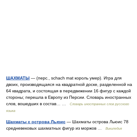
ШАХМАТЫ
— (перс., schach mat король умер). Игра для
двоих, производящаяся на квадратной доске, разделенной на
64 квадрата, и состоящая в передвижении 16 фигур с каждой
стороны; перешла в Европу из Персии. Словарь иностранных
слов, вошедших в состав… …
Словарь иностранных слов русского
языка
Шахматы с острова Льюис
— Шахматы острова Льюис 78
средневековых шахматных фигур из моржов …
Википедия