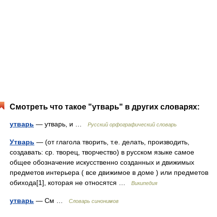
Смотреть что такое "утварь" в других словарях:
утварь
— утварь, и …
Русский орфографический словарь
Утварь
— (от глагола творить, т.е. делать, производить,
создавать: ср. творец, творчество) в русском языке самое
общее обозначение искусственно созданных и движимых
предметов интерьера ( все движимое в доме ) или предметов
обихода[1], которая не относятся …
Википедия
утварь
— См …
Словарь синонимов