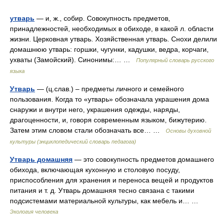
утварь
— и, ж., собир. Совокупность предметов,
принадлежностей, необходимых в обиходе, в какой л. области
жизни. Церковная утварь. Хозяйственная утварь. Снохи делили
домашнюю утварь: горшки, чугунки, кадушки, ведра, корчаги,
ухваты (Замойский). Синонимы:… …
Популярный словарь русского
языка
Утварь
— (ц.слав.) – предметы личного и семейного
пользования. Когда то «утварь» обозначала украшения дома
снаружи и внутри него, украшения одежды, наряды,
драгоценности, и, говоря современным языком, бижутерию.
Затем этим словом стали обозначать все… …
Основы духовной
культуры (энциклопедический словарь педагога)
Утварь домашняя
— это совокупность предметов домашнего
обихода, включающая кухонную и столовую посуду,
приспособления для хранения и переноса вещей и продуктов
питания и т. д. Утварь домашняя тесно связана с такими
подсистемами материальной культуры, как мебель и… …
Экология человека