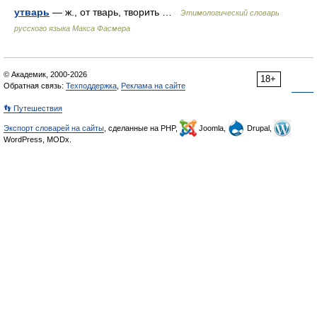
утварь
— ж., от тварь, творить …
Этимологический словарь
русского языка Макса Фасмера
© Академик, 2000-2026
18+
Обратная связь:
Техподдержка
,
Реклама на сайте
👣 Путешествия
Экспорт словарей на сайты
, сделанные на PHP,
Joomla,
Drupal,
WordPress, MODx.