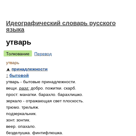
Идеографический словарь русского
языка
утварь
Толкование
Перевод
утварь
▲
принадлежности
↑
бытовой
утварь - бытовые принадлежности.
вещи.
разг:
добро. пожитки. скарб.
прост: манатки. барахло. барахлишко.
зеркало - отражающая свет плоскость.
трюмо. трельяж.
подзеркальник.
зонт. зонтик.
веер. опахало.
безделушка. финтифлюшка.