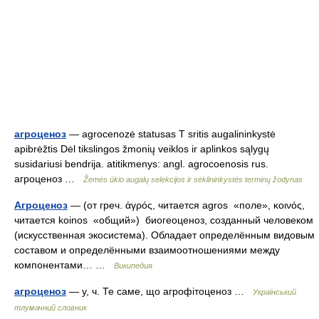
агроценоз
— agrocenozė statusas T sritis augalininkystė
apibrėžtis Dėl tikslingos žmonių veiklos ir aplinkos sąlygų
susidariusi bendrija. atitikmenys: angl. agrocoenosis rus.
агроценоз …
Žemės ūkio augalų selekcijos ir sėklininkystės terminų žodynas
Агроценоз
— (от греч. ἀγρός, читается agros «поле», κοινός,
читается koinos «общий») биогеоценоз, созданный человеком
(искусственная экосистема). Обладает определённым видовым
составом и определёнными взаимоотношениями между
компонентами… …
Википедия
агроценоз
— у, ч. Те саме, що агрофітоценоз …
Український
тлумачний словник