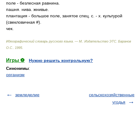
поле - безлесная равнина.
пашня. нива. жнивье.
плантация - большое поле, занятое спец. с. - х. культурой
(свекловичная #).
чек.
Идеографический словарь русского языка. — М.: Издательство ЭТС
.
Баранов
О.С.
.
1995
.
Игры ⚽
Нужно решить контрольную?
Синонимы
:
организм
земледелие
сельскохозяйственные
угодья