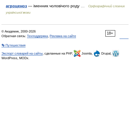
агроценоз
— іменник чоловічого роду …
Орфографічний словник
української мови
© Академик, 2000-2026
18+
Обратная связь:
Техподдержка
,
Реклама на сайте
👣 Путешествия
Экспорт словарей на сайты
, сделанные на PHP,
Joomla,
Drupal,
WordPress, MODx.