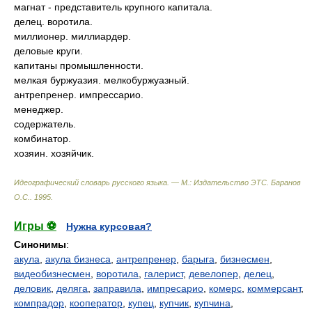
магнат - представитель крупного капитала.
делец. воротила.
миллионер. миллиардер.
деловые круги.
капитаны промышленности.
мелкая буржуазия. мелкобуржуазный.
антрепренер. импрессарио.
менеджер.
содержатель.
комбинатор.
хозяин. хозяйчик.
Идеографический словарь русского языка. — М.: Издательство ЭТС
.
Баранов
О.С.
.
1995
.
Игры ⚽
Нужна курсовая?
Синонимы
:
акула
,
акула бизнеса
,
антрепренер
,
барыга
,
бизнесмен
,
видеобизнесмен
,
воротила
,
галерист
,
девелопер
,
делец
,
деловик
,
деляга
,
заправила
,
импресарио
,
комерс
,
коммерсант
,
компрадор
,
кооператор
,
купец
,
купчик
,
купчина
,